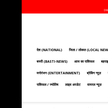
DM
Mnt
News
Bharat
|
आज
की
देश (NATIONAL)
जिला / लोकल (LOCAL NEW
ताज़ा
खबरें,
बस्ती (BASTI-NEWS)
आज का राशिफल
बहर
राजनीति,
क्राइम
और
मनोरंजन (ENTERTAINMENT)
ब्रेकिंग न्यूज़
देश
दुनिया
राशिफल / ज्योतिष
लाइव अपडेट
वायरल न्यूज़
की
खबरें"