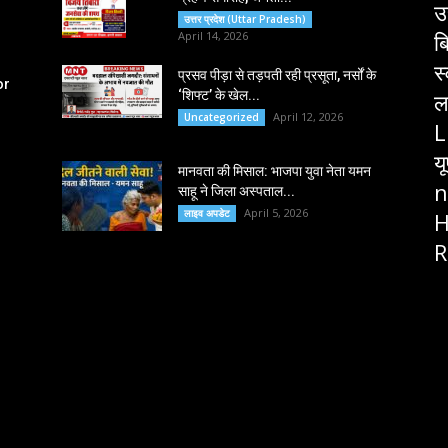
उ
उत्तर प्रदेश (Uttar Pradesh)
ब
April 14, 2026
स
प्रसव पीड़ा से तड़पती रही प्रसूता, नर्सों के
or
‘शिफ्ट’ के खेल...
ल
April 12, 2026
Uncategorized
L
य
मानवता की मिसाल: भाजपा युवा नेता यमन
n
साहू ने जिला अस्पताल...
April 5, 2026
लाइव अपडेट
H
R