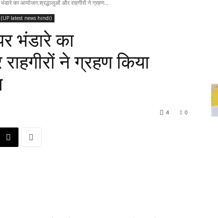
पर भंडारे का आयोजन:श्रद्धालुओं और राहगीरों ने ग्रहण...
िन्दी (UP latest news hindi)
 पर भंडारे का
राहगीरों ने ग्रहण किया
त
4
0