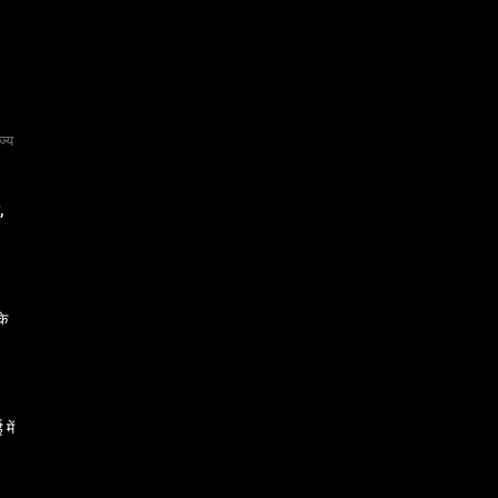
ज्य
,
के
में