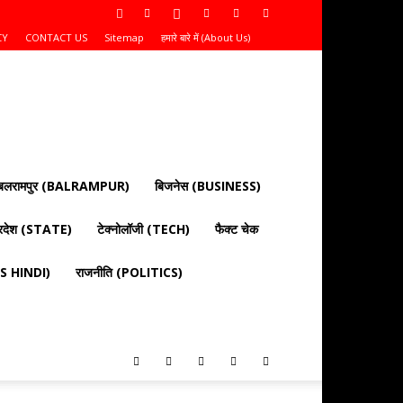
CY
CONTACT US
Sitemap
हमारे बारे में (About Us)
बलरामपुर (BALRAMPUR)
बिजनेस (BUSINESS)
्रदेश (STATE)
टेक्नोलॉजी (TECH)
फैक्ट चेक
EWS HINDI)
राजनीति (POLITICS)