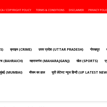
CA / COPYRIGHT POLICY
TERMS & CONDITIONS
DISCLAIMER
PRIVACY POLI
S)
क्राइम (CRIME)
उत्तर प्रदेश (UTTAR PRADESH)
गोरखपुर
ाइच (BAHRAICH)
महराजगंज (MAHARAJGANJ)
खेल (SPORTS)
प
मुंबई (MUMBAI)
मौसम का हाल
यूपी लेटेस्ट न्यूज हिन्दी (UP LATEST N