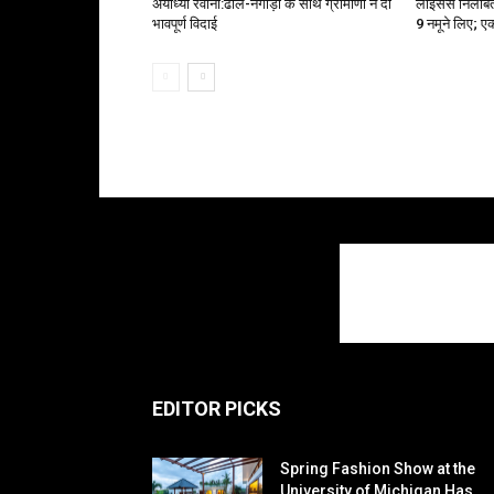
अयोध्या रवाना:ढोल-नगाड़ों के साथ ग्रामीणों ने दी
लाइसेंस निलंबित
भावपूर्ण विदाई
9 नमूने लिए; ए
EDITOR PICKS
Spring Fashion Show at the
University of Michigan Has