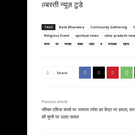
#बस्ती न्यूज़ टुडे
TAGS
Basti Bhandara
Community Gathering
G
Religious Event
spiritual news
uttar pradesh ne
पणय
पर
परसद
बसत
भडर
म
मगलवर
रहगर
Share
Previous article
पश्चिम एशिया संघर्ष पर जयराम रमेश का केंद्र पर हमला, स
की चुप्पी पर उठाए सवाल