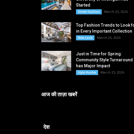
Started
March 25, 2026
Street Fashion
Top Fashion Trends to Look f
in Every Important Collection
March 25, 2026
New Look
Just in Time for Spring:
Community Style Turnaround
has Major Impact
March 25, 2026
Style Hunter
आज की ताज़ा खबरें
देश