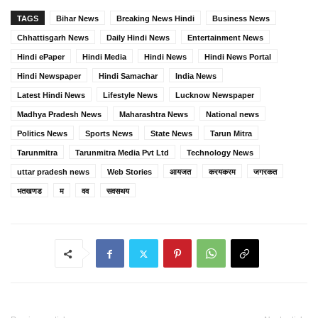
TAGS
Bihar News
Breaking News Hindi
Business News
Chhattisgarh News
Daily Hindi News
Entertainment News
Hindi ePaper
Hindi Media
Hindi News
Hindi News Portal
Hindi Newspaper
Hindi Samachar
India News
Latest Hindi News
Lifestyle News
Lucknow Newspaper
Madhya Pradesh News
Maharashtra News
National news
Politics News
Sports News
State News
Tarun Mitra
Tarunmitra
Tarunmitra Media Pvt Ltd
Technology News
uttar pradesh news
Web Stories
आयजत
करयकरम
जगरकत
भतखणड
म
वव
सवसथय