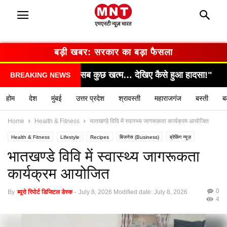
बड़ी खबर: सरकार का बड़ा फैसला
कैसे हुआ हादसा!"
"सामने आया चौंकाने वाला सच, सभी रह गए
BREAKING NEWS
होम
देश
मुंबई
उत्तर प्रदेश
श्रावस्ती
महाराजगंज
बस्ती
ब
Home
Health & Fitness
भातखण्डे विवि में स्वास्थ्य जागरूकता कार्यक्रम आयोजित
Health & Fitness
Lifestyle
Recipes
बिजनेस (Business)
ब्रेकिंग न्यूज़
मनोरंजन (Entertainment)
राशिफल / ज्योतिष
स्वास्थ्य (Health)
भातखण्डे विवि में स्वास्थ्य जागरूकता
कार्यक्रम आयोजित
0
By
ब्यूरो रिपोर्ट डिजिटल डेस्क
-
July 8, 2026
Modified date: July 8, 2026
4