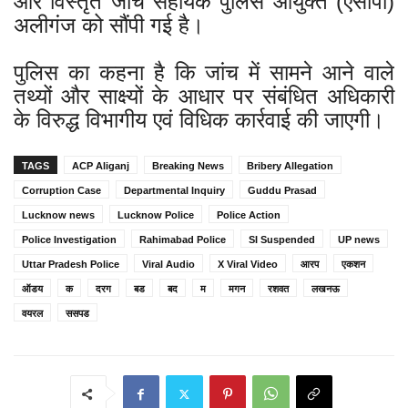
और विस्तृत जांच सहायक पुलिस आयुक्त (एसीपी)
अलीगंज को सौंपी गई है।
पुलिस का कहना है कि जांच में सामने आने वाले
तथ्यों और साक्ष्यों के आधार पर संबंधित अधिकारी
के विरुद्ध विभागीय एवं विधिक कार्रवाई की जाएगी।
TAGS
ACP Aliganj
Breaking News
Bribery Allegation
Corruption Case
Departmental Inquiry
Guddu Prasad
Lucknow news
Lucknow Police
Police Action
Police Investigation
Rahimabad Police
SI Suspended
UP news
Uttar Pradesh Police
Viral Audio
X Viral Video
आरप
एकशन
ऑडय
क
दरग
बड
बद
म
मगन
रशवत
लखनऊ
वयरल
ससपड