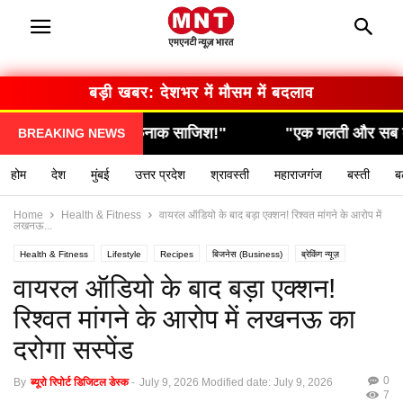
बड़ी खबर: देशभर में मौसम में बदलाव
"
"एक गलती और सब कुछ खत्म… देखिए कैसे हुआ हादसा!"
BREAKING NEWS
होम
देश
मुंबई
उत्तर प्रदेश
श्रावस्ती
महाराजगंज
बस्ती
ब
Home
Health & Fitness
वायरल ऑडियो के बाद बड़ा एक्शन! रिश्वत मांगने के आरोप में
लखनऊ...
Health & Fitness
Lifestyle
Recipes
बिजनेस (Business)
ब्रेकिंग न्यूज़
मनोरंजन (Entertainment)
राशिफल / ज्योतिष
स्वास्थ्य (Health)
वायरल ऑडियो के बाद बड़ा एक्शन!
रिश्वत मांगने के आरोप में लखनऊ का
दरोगा सस्पेंड
0
By
ब्यूरो रिपोर्ट डिजिटल डेस्क
-
July 9, 2026
Modified date: July 9, 2026
7