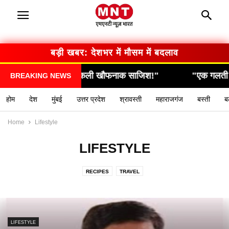
बड़ी खबर: देशभर में मौसम में बदलाव
ली खौफनाक साजिश!"
"एक गलती और सब कुछ खत्म… देखिए 
BREAKING NEWS
होम
देश
मुंबई
उत्तर प्रदेश
श्रावस्ती
महाराजगंज
बस्ती
ब
Home
Lifestyle
LIFESTYLE
RECIPES
TRAVEL
LIFESTYLE