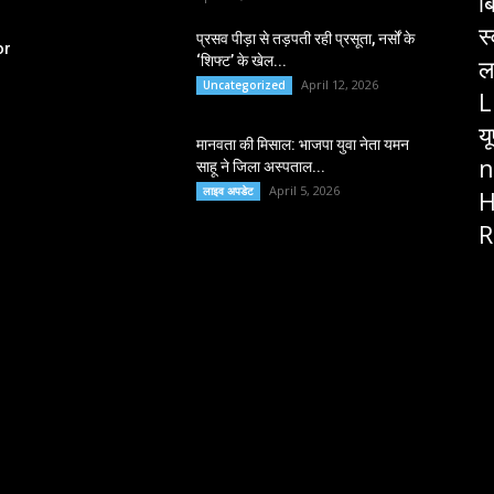
ब
स
प्रसव पीड़ा से तड़पती रही प्रसूता, नर्सों के
or
‘शिफ्ट’ के खेल...
ल
April 12, 2026
Uncategorized
L
य
मानवता की मिसाल: भाजपा युवा नेता यमन
n
साहू ने जिला अस्पताल...
April 5, 2026
लाइव अपडेट
H
R