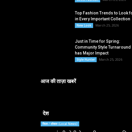
Top Fashion Trends to Look f
in Every Important Collection
March 25, 2026
New Look
Just in Time for Spring:
Community Style Turnaround
has Major Impact
March 25, 2026
Style Hunter
आज की ताज़ा खबरें
देश
जिला / लोकल (Local News)