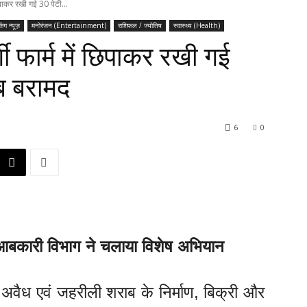
 छिपाकर रखी गई 30 पेटी...
किंग न्यूज़
मनोरंजन (Entertainment)
राशिफल / ज्योतिष
स्वास्थ्य (Health)
्गी फार्म में छिपाकर रखी गई
ब बरामद
6
0
िस-आबकारी विभाग ने चलाया विशेष अभियान
़र अवैध एवं जहरीली शराब के निर्माण, बिक्री और