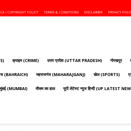
CA / COPYRIGHT POLICY
TERMS & CONDITIONS
DISCLAIMER
PRIVACY POLI
S)
क्राइम (CRIME)
उत्तर प्रदेश (UTTAR PRADESH)
गोरखपुर
ाइच (BAHRAICH)
महराजगंज (MAHARAJGANJ)
खेल (SPORTS)
प
मुंबई (MUMBAI)
मौसम का हाल
यूपी लेटेस्ट न्यूज हिन्दी (UP LATEST N