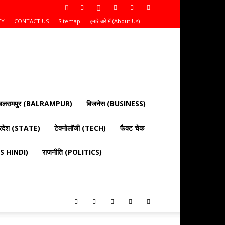
CY
CONTACT US
Sitemap
हमारे बारे में (About Us)
बलरामपुर (BALRAMPUR)
बिजनेस (BUSINESS)
्रदेश (STATE)
टेक्नोलॉजी (TECH)
फैक्ट चेक
EWS HINDI)
राजनीति (POLITICS)