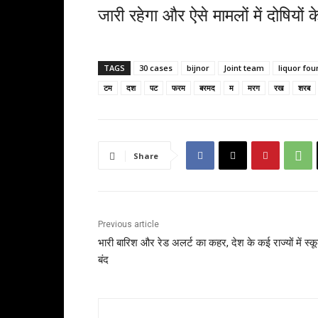
जारी रहेगा और ऐसे मामलों में दोषियो
TAGS
30 cases
bijnor
Joint team
liquor fo
टम
दश
पट
फरम
बरमद
म
मरग
रख
शरब
Share
Previous article
भारी बारिश और रेड अलर्ट का कहर, देश के कई राज्यों में स्क
बंद