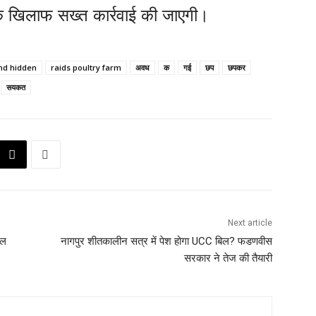
ं के खिलाफ सख्त कार्रवाई की जाएगी।
und hidden
raids poultry farm
अवध
क
गई
छप
छपकर
सयकत
Next article
ूल
नागपुर शीतकालीन सत्र में पेश होगा UCC बिल? फडणवीस
सरकार ने तेज की तैयारी