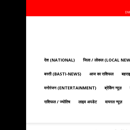
DM
Mnt
News
Bharat
|
आज
की
देश (NATIONAL)
जिला / लोकल (LOCAL NEW
ताज़ा
खबरें,
बस्ती (BASTI-NEWS)
आज का राशिफल
बहर
राजनीति,
क्राइम
और
मनोरंजन (ENTERTAINMENT)
ब्रेकिंग न्यूज़
देश
दुनिया
राशिफल / ज्योतिष
लाइव अपडेट
वायरल न्यूज़
की
खबरें"