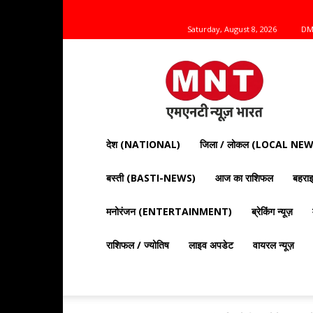
Saturday, August 8, 2026
DM
Mnt
News
Bharat
|
आज
की
देश (NATIONAL)
जिला / लोकल (LOCAL NEW
ताज़ा
खबरें,
बस्ती (BASTI-NEWS)
आज का राशिफल
बहर
राजनीति,
क्राइम
और
मनोरंजन (ENTERTAINMENT)
ब्रेकिंग न्यूज़
देश
दुनिया
राशिफल / ज्योतिष
लाइव अपडेट
वायरल न्यूज़
की
खबरें"