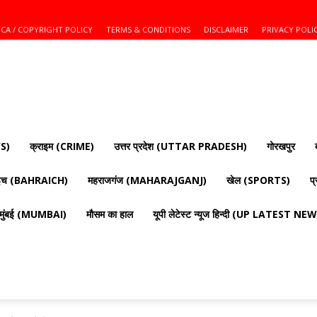
CA / COPYRIGHT POLICY
TERMS & CONDITIONS
DISCLAIMER
PRIVACY POLI
S)
क्राइम (CRIME)
उत्तर प्रदेश (UTTAR PRADESH)
गोरखपुर
ाइच (BAHRAICH)
महराजगंज (MAHARAJGANJ)
खेल (SPORTS)
प
मुंबई (MUMBAI)
मौसम का हाल
यूपी लेटेस्ट न्यूज हिन्दी (UP LATEST N