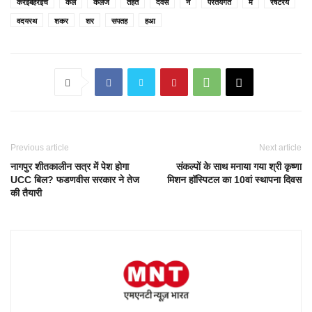
करईबहरइच
कल
कलज
तहत
दवस
न
परतयगत
म
रषटरय
वदयरथ
शकर
शर
सपतह
हआ
Previous article
Next article
नागपुर शीतकालीन सत्र में पेश होगा
संकल्पों के साथ मनाया गया श्री कृष्णा
UCC बिल? फडणवीस सरकार ने तेज
मिशन हॉस्पिटल का 10वां स्थापना दिवस
की तैयारी