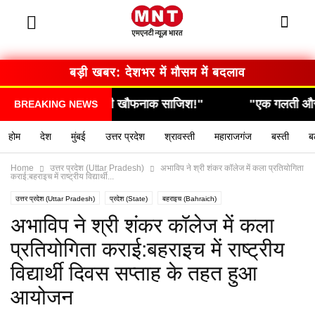
बड़ी खबर: देशभर में मौसम में बदलाव
"
"एक गलती और सब कुछ खत्म… देखिए कैसे हुआ हादसा!"
BREAKING NEWS
होम
देश
मुंबई
उत्तर प्रदेश
श्रावस्ती
महाराजगंज
बस्ती
ब
Home
उत्तर प्रदेश (Uttar Pradesh)
अभाविप ने श्री शंकर कॉलेज में कला प्रतियोगिता
कराई:बहराइच में राष्ट्रीय विद्यार्थी...
उत्तर प्रदेश (Uttar Pradesh)
प्रदेश (State)
बहराइच (Bahraich)
यूपी लेटेस्ट न्यूज हिन्दी (UP latest news hindi)
लाइव अपडेट
अभाविप ने श्री शंकर कॉलेज में कला
प्रतियोगिता कराई:बहराइच में राष्ट्रीय
विद्यार्थी दिवस सप्ताह के तहत हुआ
आयोजन