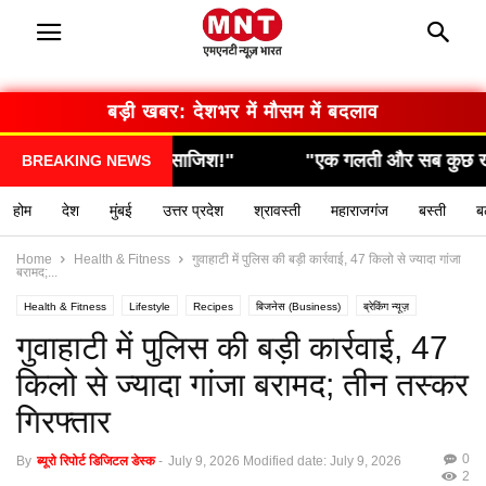
बड़ी खबर: सरकार का बड़ा फैसला
 गलती और सब कुछ खत्म… देखिए कैसे हुआ हादसा!"
"सामने
BREAKING NEWS
होम
देश
मुंबई
उत्तर प्रदेश
श्रावस्ती
महाराजगंज
बस्ती
ब
Home
Health & Fitness
गुवाहाटी में पुलिस की बड़ी कार्रवाई, 47 किलो से ज्यादा गांजा
बरामद;...
Health & Fitness
Lifestyle
Recipes
बिजनेस (Business)
ब्रेकिंग न्यूज़
मनोरंजन (Entertainment)
राशिफल / ज्योतिष
स्वास्थ्य (Health)
गुवाहाटी में पुलिस की बड़ी कार्रवाई, 47
किलो से ज्यादा गांजा बरामद; तीन तस्कर
गिरफ्तार
0
By
ब्यूरो रिपोर्ट डिजिटल डेस्क
-
July 9, 2026
Modified date: July 9, 2026
2