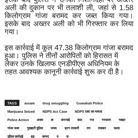
अली की दुकान पर भी तलाशी ली, जहां से 1.58
किलोग्राम गांजा बरामद कर जब्त किया गया।
इसके बाद अख्तर अली को भी गिरफ्तार कर लिया
गया।
इस कार्रवाई में कुल 47.38 किलोग्राम गांजा बरामद
हुआ। पुलिस ने तीनों आरोपितों को हिरासत में
लेकर उनके खिलाफ एनडीपीएस अधिनियम के
तहत आवश्यक कानूनी कार्रवाई शुरू कर दी है।
TAGS
assam
drug smuggling
Guwahati Police
Marijuana Seized
NDPS Act Case
NDPS एक्ट का मामला
Police Action
असम
क
कररवई
कल
गज
गरफतर
गवहट
गांजा जब्त
गुवाहाटी पुलिस
जयद
ड्रग तस्करी
तन
तसकर
पलस
पुलिस कार्रवाई
बड
बरमद
म
स