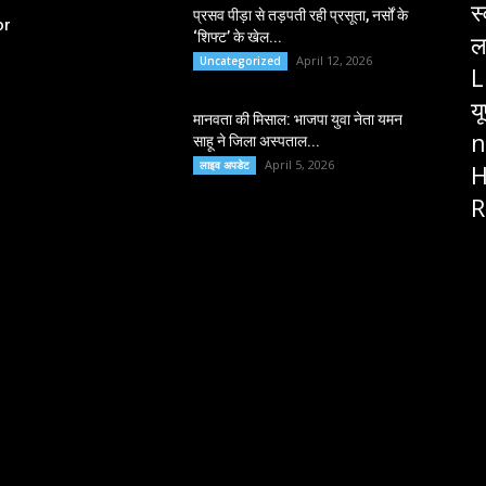
स
प्रसव पीड़ा से तड़पती रही प्रसूता, नर्सों के
or
‘शिफ्ट’ के खेल...
ल
April 12, 2026
Uncategorized
L
य
मानवता की मिसाल: भाजपा युवा नेता यमन
n
साहू ने जिला अस्पताल...
April 5, 2026
लाइव अपडेट
H
R