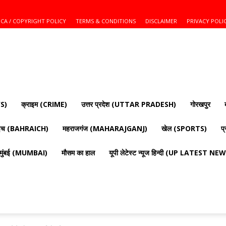
CA / COPYRIGHT POLICY
TERMS & CONDITIONS
DISCLAIMER
PRIVACY POLI
S)
क्राइम (CRIME)
उत्तर प्रदेश (UTTAR PRADESH)
गोरखपुर
ाइच (BAHRAICH)
महराजगंज (MAHARAJGANJ)
खेल (SPORTS)
प
मुंबई (MUMBAI)
मौसम का हाल
यूपी लेटेस्ट न्यूज हिन्दी (UP LATEST N