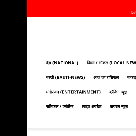
DM
Mnt
News
Bharat
|
आज
की
देश (NATIONAL)
जिला / लोकल (LOCAL NEW
ताज़ा
खबरें,
बस्ती (BASTI-NEWS)
आज का राशिफल
बहर
राजनीति,
क्राइम
और
मनोरंजन (ENTERTAINMENT)
ब्रेकिंग न्यूज़
देश
दुनिया
राशिफल / ज्योतिष
लाइव अपडेट
वायरल न्यूज़
की
खबरें"