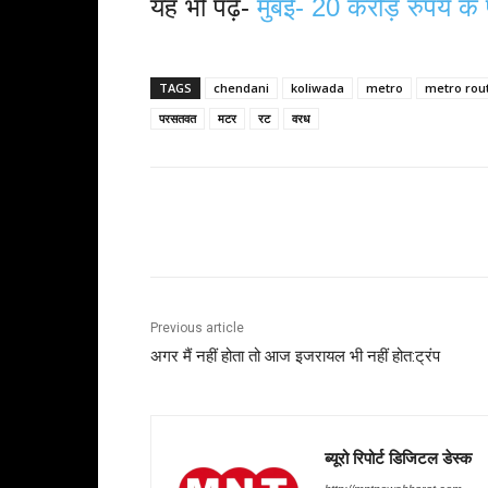
यह भी पढ़ें-
मुंबई- 20 करोड़ रुपये के
TAGS
chendani
koliwada
metro
metro rou
परसतवत
मटर
रट
वरध
Share
Previous article
अगर मैं नहीं होता तो आज इजरायल भी नहीं होत:ट्रंप
ब्यूरो रिपोर्ट डिजिटल डेस्क