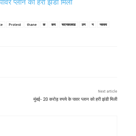
 पावर प्लान को हरी झंडी मिली
te
Protest
thane
क
कय
चदनकलवड
ठण
न
नवसय
Next article
मुंबई- 20 करोड़ रुपये के पावर प्लान को हरी झंडी मिली