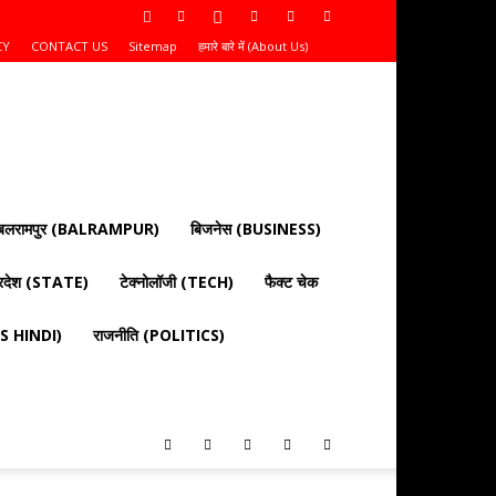
CY
CONTACT US
Sitemap
हमारे बारे में (About Us)
बलरामपुर (BALRAMPUR)
बिजनेस (BUSINESS)
्रदेश (STATE)
टेक्नोलॉजी (TECH)
फैक्ट चेक
EWS HINDI)
राजनीति (POLITICS)