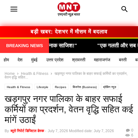
बड़ी खबर: सरकार का बड़ा फैसला
"एक गलती और सब कुछ खत्म… देखिए कैसे हुआ हादसा!"
BREAKING NEWS
होम
देश
मुंबई
उत्तर प्रदेश
श्रावस्ती
महाराजगंज
बस्ती
ब
Home
Health & Fitness
खड़गपुर नगर पालिका के बाहर सफाई कर्मियों का प्रदर्शन,
वेतन वृद्धि सहित...
Health & Fitness
Lifestyle
Recipes
बिजनेस (Business)
ब्रेकिंग न्यूज़
मनोरंजन (Entertainment)
राशिफल / ज्योतिष
स्वास्थ्य (Health)
खड़गपुर नगर पालिका के बाहर सफाई
कर्मियों का प्रदर्शन, वेतन वृद्धि सहित कई
मांगें उठाईं
0
By
ब्यूरो रिपोर्ट डिजिटल डेस्क
-
July 7, 2026
Modified date: July 7, 2026
6