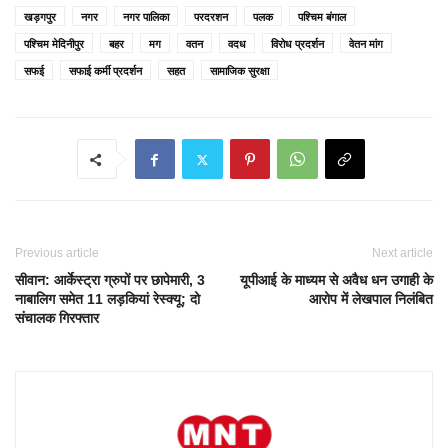
खड़गपुर
नगर
नगर पालिका
परदरशन
पलक
पश्चिम बंगाल
पश्चिम मेदिनीपुर
बहर
मग
वतन
वदध
विरोध प्रदर्शन
वेतन मांग
सफई
सफाई कर्मी प्रदर्शन
सहत
सामाजिक सुरक्षा
Previous article
Next article
सीवान: आर्केस्ट्रा ग्रुपों पर छापेमारी, 3
यूपीआई के माध्यम से अवैध धन उगाही के
नाबालिग समेत 11 लड़कियां रेस्क्यू; दो
आरोप में लेखपाल निलंबित
संचालक गिरफ्तार