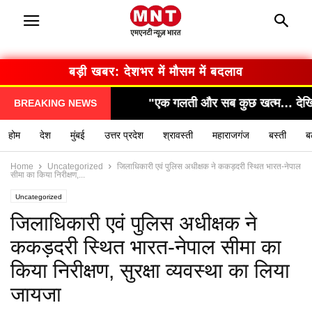
बड़ी खबर: देशभर में मौसम में बदलाव
साजिश!"
"एक गलती और सब कुछ खत्म… देखिए कैसे हुआ हा
BREAKING NEWS
होम
देश
मुंबई
उत्तर प्रदेश
श्रावस्ती
महाराजगंज
बस्ती
ब
Home
Uncategorized
जिलाधिकारी एवं पुलिस अधीक्षक ने ककड़दरी स्थित भारत-नेपाल
सीमा का किया निरीक्षण,...
Uncategorized
जिलाधिकारी एवं पुलिस अधीक्षक ने
ककड़दरी स्थित भारत-नेपाल सीमा का
किया निरीक्षण, सुरक्षा व्यवस्था का लिया
जायजा