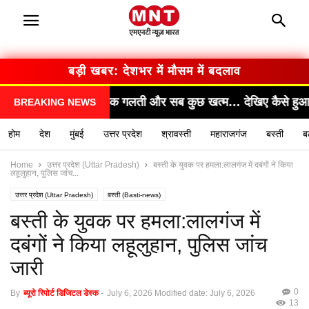
बड़ी खबर: सरकार का बड़ा फैसला
ुछ खत्म… देखिए कैसे हुआ हादसा!"
"सामने आया चौंकाने व
BREAKING NEWS
होम
देश
मुंबई
उत्तर प्रदेश
श्रावस्ती
महाराजगंज
बस्ती
ब
Home
उत्तर प्रदेश (Uttar Pradesh)
बस्ती के युवक पर हमला:लालगंज में दबंगों ने किया
लहूलुहान, पुलिस जांच...
उत्तर प्रदेश (Uttar Pradesh)
बस्ती (Basti-news)
यूपी लेटेस्ट न्यूज हिन्दी (UP latest news hindi)
बस्ती के युवक पर हमला:लालगंज में
दबंगों ने किया लहूलुहान, पुलिस जांच
जारी
0
By
ब्यूरो रिपोर्ट डिजिटल डेस्क
-
July 6, 2026
Modified date: July 6, 2026
13