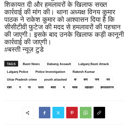
शिकायत दी और हमलावरों के खिलाफ सख्त
कार्रवाई की मांग की। थाना अध्यक्ष विनय कुमार
पाठक ने राकेश कुमार को आश्वासन दिया है कि
सीसीटीवी फुटेज की मदद से हमलावरों की पहचान
की जाएगी। इसके बाद उनके खिलाफ कड़ी कानूनी
कार्रवाई की जाएगी।
#बस्ती न्यूज़ टुडे
TAGS
Basti News
Dabang Assault
Lalganj Basti Attack
Lalganj Police
Police Investigation
Rakesh Kumar
Uttar Pradesh crime
youth attacked
क
कय
जच
जर
दबग
न
पर
पलस
बसत
म
यवक
लहलहन
हमलललगज