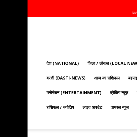
DM
Mnt
News
Bharat
|
आज
की
देश (NATIONAL)
जिला / लोकल (LOCAL NEW
ताज़ा
खबरें,
बस्ती (BASTI-NEWS)
आज का राशिफल
बहर
राजनीति,
क्राइम
और
मनोरंजन (ENTERTAINMENT)
ब्रेकिंग न्यूज़
देश
दुनिया
राशिफल / ज्योतिष
लाइव अपडेट
वायरल न्यूज़
की
खबरें"