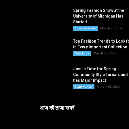
Spring Fashion Show at the
University of Michigan Has
Started
March 25, 2026
Street Fashion
Top Fashion Trends to Look f
in Every Important Collection
March 25, 2026
New Look
Just in Time for Spring:
Community Style Turnaround
has Major Impact
March 25, 2026
Style Hunter
आज की ताज़ा खबरें