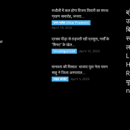
ब्
रुधौली में कल होगा विजय तिवारी का शपथ
ग्रहण समारोह, जनता...
उ
उत्तर प्रदेश (Uttar Pradesh)
ब
April 14, 2026
स
प्रसव पीड़ा से तड़पती रही प्रसूता, नर्सों के
or
‘शिफ्ट’ के खेल...
ल
April 12, 2026
Uncategorized
L
H
मानवता की मिसाल: भाजपा युवा नेता यमन
R
साहू ने जिला अस्पताल...
April 5, 2026
लाइव अपडेट
य
n