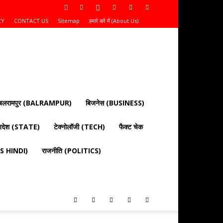
CY
CONTACT US
Sitemap
हमारे बारे में (About Us)
बलरामपुर (BALRAMPUR)
बिजनेस (BUSINESS)
्रदेश (STATE)
टेक्नोलॉजी (TECH)
फैक्ट चेक
EWS HINDI)
राजनीति (POLITICS)