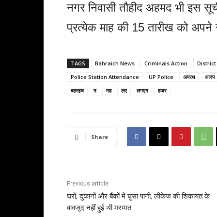
नगर निवासी तौहीद अहमद भी इस सूची
प्रत्येक माह की 15 तारीख को अपने स
TAGS
Bahraich News
Criminals Action
Distric
Police Station Attendance
UP Police
अपरध
आरप
बहरइच
म
मह
लए
लगएग
हजर
Share
Previous article
घरों, दुकानों और बैंकों में घुसा पानी, लीकेज की शिकायत के
बावजूद नहीं हुई थी मरम्मत