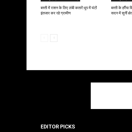
बस्ती में राशन के लिए लंबी कतारें:धूप में घंटों
बस्ती के हर्रैय
इंतजार कर रहे ग्रामीण
सदन में सुनीं क्ष
EDITOR PICKS