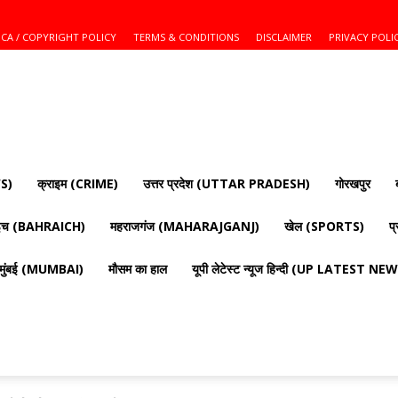
CA / COPYRIGHT POLICY
TERMS & CONDITIONS
DISCLAIMER
PRIVACY POLI
S)
क्राइम (CRIME)
उत्तर प्रदेश (UTTAR PRADESH)
गोरखपुर
ाइच (BAHRAICH)
महराजगंज (MAHARAJGANJ)
खेल (SPORTS)
प
मुंबई (MUMBAI)
मौसम का हाल
यूपी लेटेस्ट न्यूज हिन्दी (UP LATEST N