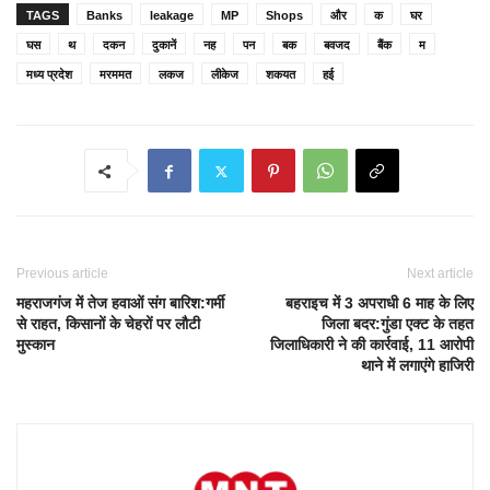
TAGS
Banks
leakage
MP
Shops
और
क
घर
घस
थ
दकन
दुकानें
नह
पन
बक
बवजद
बैंक
म
मध्य प्रदेश
मरममत
लकज
लीकेज
शकयत
हई
Previous article
Next article
महराजगंज में तेज हवाओं संग बारिश:गर्मी
बहराइच में 3 अपराधी 6 माह के लिए
से राहत, किसानों के चेहरों पर लौटी
जिला बदर:गुंडा एक्ट के तहत
मुस्कान
जिलाधिकारी ने की कार्रवाई, 11 आरोपी
थाने में लगाएंगे हाजिरी