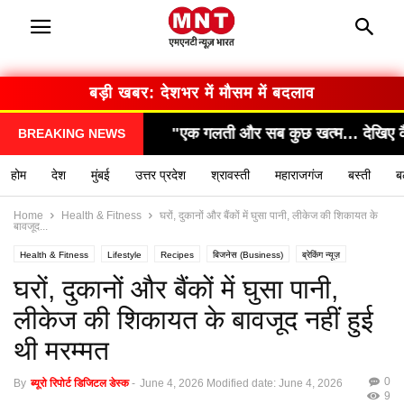
बड़ी खबर: सरकार का बड़ा फैसला
सब कुछ खत्म… देखिए कैसे हुआ हादसा!"
"सामने आया चौंका
BREAKING NEWS
होम
देश
मुंबई
उत्तर प्रदेश
श्रावस्ती
महाराजगंज
बस्ती
ब
Home
Health & Fitness
घरों, दुकानों और बैंकों में घुसा पानी, लीकेज की शिकायत के
बावजूद...
Health & Fitness
Lifestyle
Recipes
बिजनेस (Business)
ब्रेकिंग न्यूज़
मनोरंजन (Entertainment)
राशिफल / ज्योतिष
स्वास्थ्य (Health)
घरों, दुकानों और बैंकों में घुसा पानी,
लीकेज की शिकायत के बावजूद नहीं हुई
थी मरम्मत
0
By
ब्यूरो रिपोर्ट डिजिटल डेस्क
-
June 4, 2026
Modified date: June 4, 2026
9