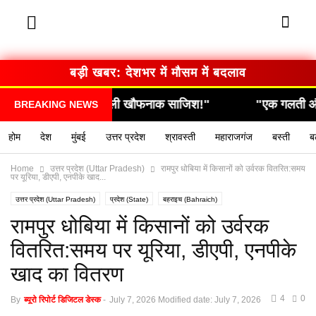
बड़ी खबर: देशभर में मौसम में बदलाव
 घटना, निकली खौफनाक साजिश!"
"एक गलती और सब कुछ खत
BREAKING NEWS
होम
देश
मुंबई
उत्तर प्रदेश
श्रावस्ती
महाराजगंज
बस्ती
ब
Home
उत्तर प्रदेश (Uttar Pradesh)
रामपुर धोबिया में किसानों को उर्वरक वितरित:समय
पर यूरिया, डीएपी, एनपीके खाद...
उत्तर प्रदेश (Uttar Pradesh)
प्रदेश (State)
बहराइच (Bahraich)
यूपी लेटेस्ट न्यूज हिन्दी (UP latest news hindi)
लाइव अपडेट
रामपुर धोबिया में किसानों को उर्वरक
वितरित:समय पर यूरिया, डीएपी, एनपीके
खाद का वितरण
4
0
By
ब्यूरो रिपोर्ट डिजिटल डेस्क
-
July 7, 2026
Modified date: July 7, 2026