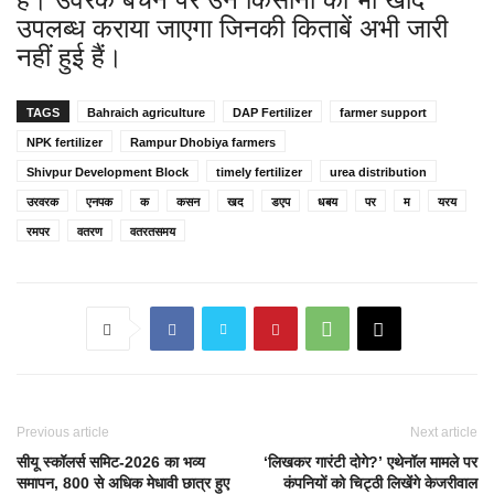
उपलब्ध कराया जाएगा जिनकी किताबें अभी जारी
नहीं हुई हैं।
TAGS
Bahraich agriculture
DAP Fertilizer
farmer support
NPK fertilizer
Rampur Dhobiya farmers
Shivpur Development Block
timely fertilizer
urea distribution
उरवरक
एनपक
क
कसन
खद
डएप
धबय
पर
म
यरय
रमपर
वतरण
वतरतसमय
Previous article
Next article
सीयू स्कॉलर्स समिट-2026 का भव्य
‘लिखकर गारंटी दोगे?’ एथेनॉल मामले पर
समापन, 800 से अधिक मेधावी छात्र हुए
कंपनियों को चिट्ठी लिखेंगे केजरीवाल