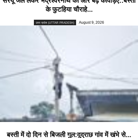
सरयू जल लेकर भद्रेश्वरनाथ की ओर बढ़े कांवड़िए::बस्ती
के फुटहिया चौराहे...
August 9, 2026
उत्तर प्रदेश (UTTAR PRADESH)
बस्ती में दो दिन से बिजली गुल:दुद्राछ गांव में खंभे से...