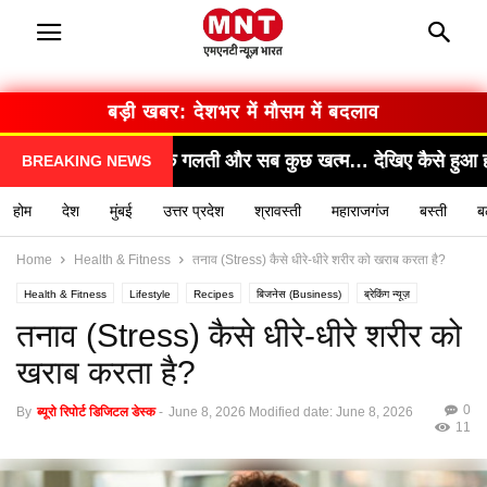
बड़ी खबर: सरकार का बड़ा फैसला
त्म… देखिए कैसे हुआ हादसा!"
"सामने आया चौंकाने वाला 
BREAKING NEWS
होम
देश
मुंबई
उत्तर प्रदेश
श्रावस्ती
महाराजगंज
बस्ती
ब
Home
Health & Fitness
तनाव (Stress) कैसे धीरे-धीरे शरीर को खराब करता है?
Health & Fitness
Lifestyle
Recipes
बिजनेस (Business)
ब्रेकिंग न्यूज़
मनोरंजन (Entertainment)
राशिफल / ज्योतिष
स्वास्थ्य (Health)
तनाव (Stress) कैसे धीरे-धीरे शरीर को
खराब करता है?
0
By
ब्यूरो रिपोर्ट डिजिटल डेस्क
-
June 8, 2026
Modified date: June 8, 2026
11