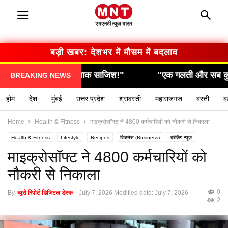
बड़ी खबर: सरकार का बड़ा फैसला
"एक गलती और सब कुछ खत्म… देखिए कैसे हुआ हादसा!"
BREAKING NEWS
होम
देश
मुंबई
उत्तर प्रदेश
श्रावस्ती
महाराजगंज
बस्ती
ब
Home
Health & Fitness
माइक्रोसॉफ्ट ने 4800 कर्मचारियों को नौकरी से निकाला
Health & Fitness
Lifestyle
Recipes
बिजनेस (Business)
ब्रेकिंग न्यूज़
मनोरंजन (Entertainment)
राशिफल / ज्योतिष
स्वास्थ्य (Health)
माइक्रोसॉफ्ट ने 4800 कर्मचारियों को
नौकरी से निकाला
0
By
ब्यूरो रिपोर्ट डिजिटल डेस्क
-
July 7, 2026
Modified date: July 7, 2026
2