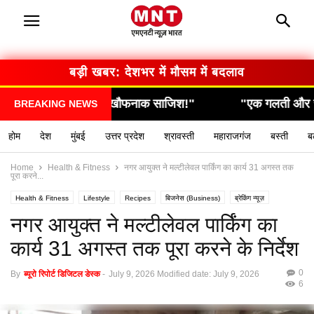
बड़ी खबर: सरकार का बड़ा फैसला
"एक गलती और सब कुछ खत्म… देखिए कैसे हुआ हादसा!"
BREAKING NEWS
होम
देश
मुंबई
उत्तर प्रदेश
श्रावस्ती
महाराजगंज
बस्ती
ब
Home
Health & Fitness
नगर आयुक्त ने मल्टीलेवल पार्किंग का कार्य 31 अगस्त तक
पूरा करने...
Health & Fitness
Lifestyle
Recipes
बिजनेस (Business)
ब्रेकिंग न्यूज़
मनोरंजन (Entertainment)
राशिफल / ज्योतिष
स्वास्थ्य (Health)
नगर आयुक्त ने मल्टीलेवल पार्किंग का
कार्य 31 अगस्त तक पूरा करने के निर्देश
0
By
ब्यूरो रिपोर्ट डिजिटल डेस्क
-
July 9, 2026
Modified date: July 9, 2026
6