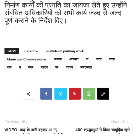
निर्माण कार्यों की प्रगति का जायजा लेते हुए उन्होंने
संबंधित अधिकारियों को सभी कार्य जल्द से जल्द
पूर्ण कराने के निर्देश दिए।
TAGS
Lucknow
multi-level parking work
Municipal Commissioner
अगसत
आयकत
क
करन
करय
तक
न
नगर
नरदश
पर
परकग
मलटलवल
Previous article
Next article
VIDEO: बाढ़ के पानी बहकर आ गए
400 श्रद्धालुओं ने किया सामूहिक श्री