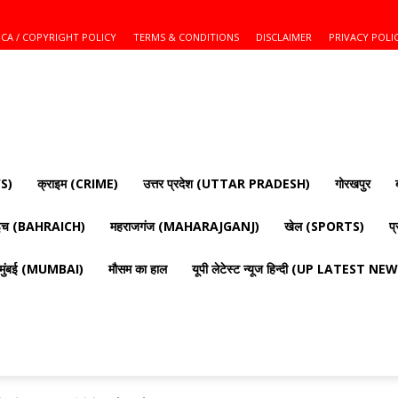
CA / COPYRIGHT POLICY
TERMS & CONDITIONS
DISCLAIMER
PRIVACY POLI
S)
क्राइम (CRIME)
उत्तर प्रदेश (UTTAR PRADESH)
गोरखपुर
ाइच (BAHRAICH)
महराजगंज (MAHARAJGANJ)
खेल (SPORTS)
प
मुंबई (MUMBAI)
मौसम का हाल
यूपी लेटेस्ट न्यूज हिन्दी (UP LATEST N