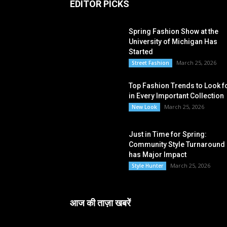
EDITOR PICKS
Spring Fashion Show at the
University of Michigan Has
Started
March 25, 2026
Street Fashion
Top Fashion Trends to Look f
in Every Important Collection
March 25, 2026
New Look
Just in Time for Spring:
Community Style Turnaround
has Major Impact
March 25, 2026
Style Hunter
आज की ताज़ा खबरें