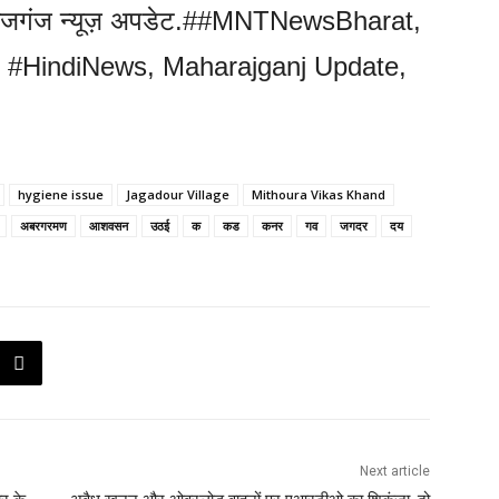
राजगंज न्यूज़ अपडेट.##MNTNewsBharat,
#HindiNews, Maharajganj Update,
hygiene issue
Jagadour Village
Mithoura Vikas Khand
अबरगरमण
आशवसन
उठई
क
कड
कनर
गव
जगदर
दय
Next article