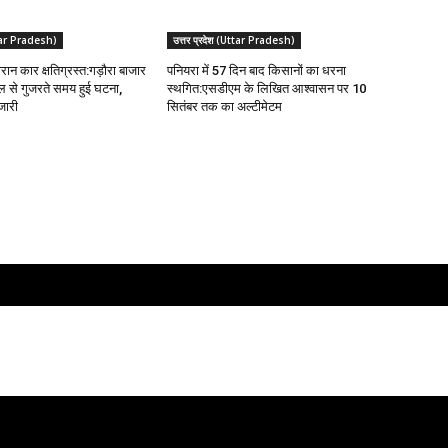
Uttar Pradesh)
उत्तर प्रदेश (Uttar Pradesh)
ौरान कार क्षतिग्रस्त:गड़ौरा बाजार
पनियरा में 57 दिन बाद किसानों का धरना
 पुल से गुजरते समय हुई घटना,
स्थगित:एसडीएम के लिखित आश्वासन पर 10
जारी
सितंबर तक का अल्टीमेटम