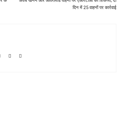
ार के
अवैध खनन और ओवरलोड वाहनों पर एआरटीओ का शिकंजा, दो
दिन में 25 वाहनों पर कार्रवाई