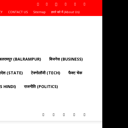
CY
CONTACT US
Sitemap
हमारे बारे में (About Us)
बलरामपुर (BALRAMPUR)
बिजनेस (BUSINESS)
्रदेश (STATE)
टेक्नोलॉजी (TECH)
फैक्ट चेक
EWS HINDI)
राजनीति (POLITICS)