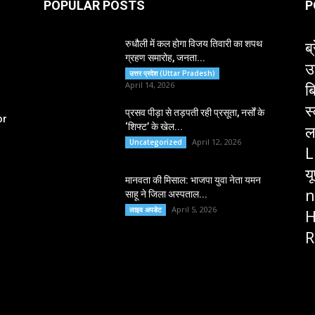
POPULAR POSTS
P
ब्
रुधौली में कल होगा विजय तिवारी का शपथ
ग्रहण समारोह, जनता...
उ
उत्तर प्रदेश (Uttar Pradesh)
ब
April 14, 2026
स
प्रसव पीड़ा से तड़पती रही प्रसूता, नर्सों के
or
‘शिफ्ट’ के खेल...
ल
April 12, 2026
Uncategorized
L
य
मानवता की मिसाल: भाजपा युवा नेता यमन
n
साहू ने जिला अस्पताल...
April 5, 2026
लाइव अपडेट
H
R