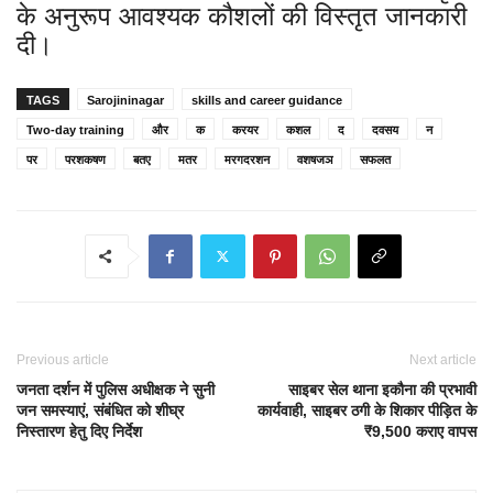
के अनुरूप आवश्यक कौशलों की विस्तृत जानकारी
दी।
TAGS
Sarojininagar
skills and career guidance
Two-day training
और
क
करयर
कशल
द
दवसय
न
पर
परशकषण
बतए
मतर
मरगदरशन
वशषजञ
सफलत
Previous article
Next article
जनता दर्शन में पुलिस अधीक्षक ने सुनी
साइबर सेल थाना इकौना की प्रभावी
जन समस्याएं, संबंधित को शीघ्र
कार्यवाही, साइबर ठगी के शिकार पीड़ित के
निस्तारण हेतु दिए निर्देश
₹9,500 कराए वापस