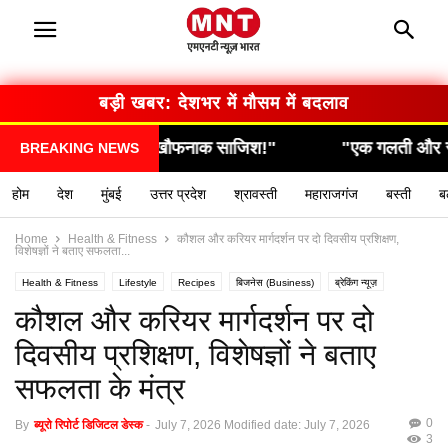
बड़ी खबर: देशभर में मौसम में बदलाव
फनाक साजिश!"
"एक गलती और सब कुछ खत्म… देखिए कैसे 
BREAKING NEWS
होम
देश
मुंबई
उत्तर प्रदेश
श्रावस्ती
महाराजगंज
बस्ती
ब
Home
Health & Fitness
कौशल और करियर मार्गदर्शन पर दो दिवसीय प्रशिक्षण,
विशेषज्ञों ने बताए सफलता...
Health & Fitness
Lifestyle
Recipes
बिजनेस (Business)
ब्रेकिंग न्यूज़
मनोरंजन (Entertainment)
राशिफल / ज्योतिष
स्वास्थ्य (Health)
कौशल और करियर मार्गदर्शन पर दो
दिवसीय प्रशिक्षण, विशेषज्ञों ने बताए
सफलता के मंत्र
0
By
ब्यूरो रिपोर्ट डिजिटल डेस्क
-
July 7, 2026
Modified date: July 7, 2026
3