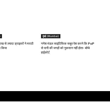
)
मुंबई (Mumbai)
लाख से ज़्यादा ड्राइवरों ने मराठी
गणेश मंडल साइंटिफिक सबूत पेश करने कि PoP
रा किया
से पानी की जगहों को नुकसान नहीं होता- बॉम्बे
हाईकोर्ट