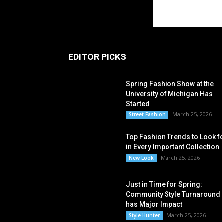
EDITOR PICKS
Spring Fashion Show at the
University of Michigan Has
Started
March 25, 2026
Street Fashion
Top Fashion Trends to Look f
in Every Important Collection
March 25, 2026
New Look
Just in Time for Spring:
Community Style Turnaround
has Major Impact
March 25, 2026
Style Hunter