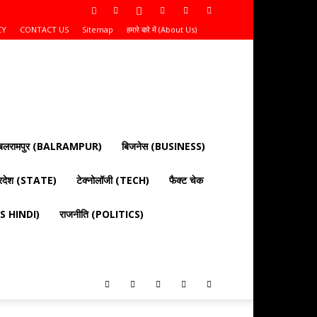
CY
CONTACT US
Sitemap
हमारे बारे में (About Us)
बलरामपुर (BALRAMPUR)
बिजनेस (BUSINESS)
्रदेश (STATE)
टेक्नोलॉजी (TECH)
फैक्ट चेक
EWS HINDI)
राजनीति (POLITICS)