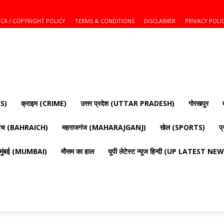
CA / COPYRIGHT POLICY
TERMS & CONDITIONS
DISCLAIMER
PRIVACY POLI
S)
क्राइम (CRIME)
उत्तर प्रदेश (UTTAR PRADESH)
गोरखपुर
ाइच (BAHRAICH)
महराजगंज (MAHARAJGANJ)
खेल (SPORTS)
प
मुंबई (MUMBAI)
मौसम का हाल
यूपी लेटेस्ट न्यूज हिन्दी (UP LATEST N