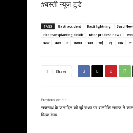
#बस्ती न्यूज़ टुडे
TAGS
Basti accident
Basti lightning
Basti New
rice transplanting death
uttar pradesh news
wea
बजल
बसत
म
मतधन
यवत
रपई
रह
वदध
स
Share
Previous article
राजनाथ के जन्मदिन की पूर्व संध्या पर वाल्मीकि समाज ने काट
मिल्क केक