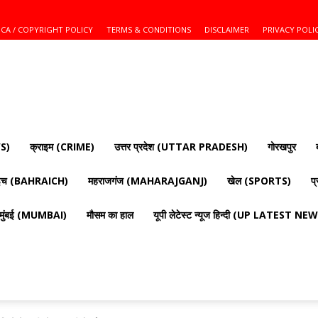
CA / COPYRIGHT POLICY
TERMS & CONDITIONS
DISCLAIMER
PRIVACY POLI
S)
क्राइम (CRIME)
उत्तर प्रदेश (UTTAR PRADESH)
गोरखपुर
ाइच (BAHRAICH)
महराजगंज (MAHARAJGANJ)
खेल (SPORTS)
प
मुंबई (MUMBAI)
मौसम का हाल
यूपी लेटेस्ट न्यूज हिन्दी (UP LATEST N