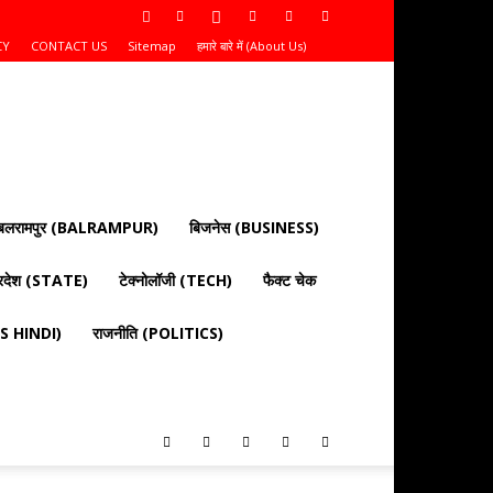
CY
CONTACT US
Sitemap
हमारे बारे में (About Us)
बलरामपुर (BALRAMPUR)
बिजनेस (BUSINESS)
्रदेश (STATE)
टेक्नोलॉजी (TECH)
फैक्ट चेक
EWS HINDI)
राजनीति (POLITICS)