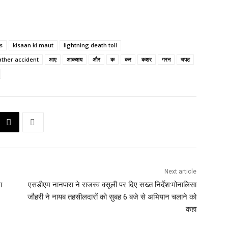
s
kisaan ki maut
lightning death toll
ther accident
आए
आकशय
और
क
कर
कशर
गरन
चपट
Next article
ा
एसडीएम नानपारा ने राजस्व वसूली पर दिए सख्त निर्देश:मोनालिसा
जौहरी ने नायब तहसीलदारों को सुबह 6 बजे से अभियान चलाने को
कहा