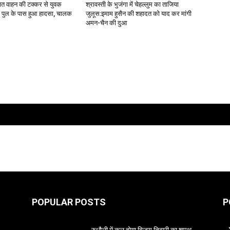
ज्ञात वाहन की टक्कर से युवक
श्रावस्ती के भुजंगा में चेहल्लुम का ताजिया
ा पुल के पास हुआ हादसा, चालक
जुलूस:इमाम हुसैन की शहादत को याद कर मांगी
अमन-चैन की दुआ
POPULAR POSTS
P