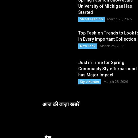
Spring Fashion Show at the
University of Michigan Has
Started
March 25, 2026
Street Fashion
Top Fashion Trends to Look f
in Every Important Collection
March 25, 2026
New Look
Just in Time for Spring:
Community Style Turnaround
has Major Impact
March 25, 2026
Style Hunter
आज की ताज़ा खबरें
देश