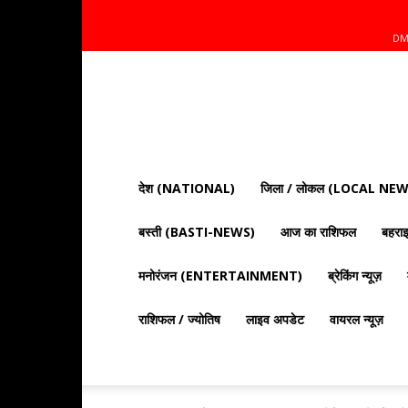
DM
Mnt
News
Bharat
|
आज
की
देश (NATIONAL)
जिला / लोकल (LOCAL NEW
ताज़ा
खबरें,
बस्ती (BASTI-NEWS)
आज का राशिफल
बहर
राजनीति,
क्राइम
और
मनोरंजन (ENTERTAINMENT)
ब्रेकिंग न्यूज़
देश
दुनिया
राशिफल / ज्योतिष
लाइव अपडेट
वायरल न्यूज़
की
खबरें"