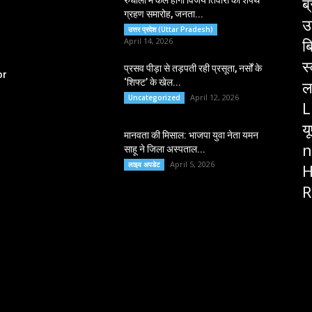
ब्
रुधौली में कल होगा विजय तिवारी का शपथ
ग्रहण समारोह, जनता...
उ
उत्तर प्रदेश (Uttar Pradesh)
ब
April 14, 2026
स
प्रसव पीड़ा से तड़पती रही प्रसूता, नर्सों के
or
‘शिफ्ट’ के खेल...
ल
April 12, 2026
Uncategorized
L
य
मानवता की मिसाल: भाजपा युवा नेता यमन
n
साहू ने जिला अस्पताल...
April 5, 2026
लाइव अपडेट
H
R