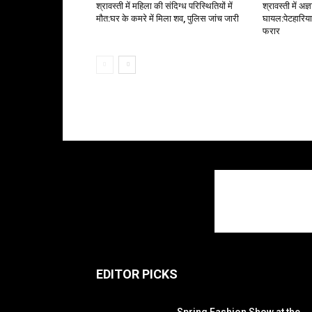
श्रावस्ती में महिला की संदिग्ध परिस्थितियों में
श्रावस्ती में अ
मौत:घर के कमरे में मिला शव, पुलिस जांच जारी
घायल:पेटहारिय
फरार
EDITOR PICKS