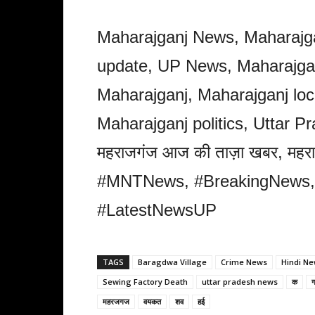
Maharajganj News, Maharajga
update, UP News, Maharajga
Maharajganj, Maharajganj lo
Maharajganj politics, Uttar P
महराजगंज आज की ताज़ा खबर, मह
#MNTNews, #BreakingNews, 
#LatestNewsUP
TAGS
Baragdwa Village
Crime News
Hindi N
Sewing Factory Death
uttar pradesh news
क
महरजगज
वयकत
शव
हई