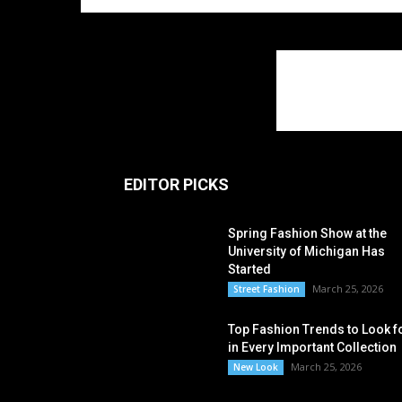
EDITOR PICKS
Spring Fashion Show at the
University of Michigan Has
Started
March 25, 2026
Street Fashion
Top Fashion Trends to Look f
in Every Important Collection
March 25, 2026
New Look