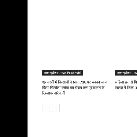
RELATED ARTICLES
उत्तर प्रदेश (Uttar Pradesh)
उत्तर प्रदेश (
श्रावस्ती में किसानों ने NH-730 पर चक्का जाम
महिला छत से गि
किया:गिलौला ब्लॉक का घेराव कर प्रशासन के
हालत में जिला 
खिलाफ नारेबाजी