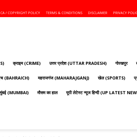
CA / COPYRIGHT POLICY
TERMS & CONDITIONS
DISCLAIMER
PRIVACY POLI
S)
क्राइम (CRIME)
उत्तर प्रदेश (UTTAR PRADESH)
गोरखपुर
ाइच (BAHRAICH)
महराजगंज (MAHARAJGANJ)
खेल (SPORTS)
प
मुंबई (MUMBAI)
मौसम का हाल
यूपी लेटेस्ट न्यूज हिन्दी (UP LATEST N