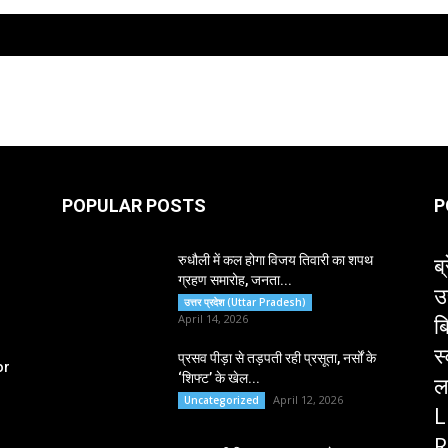
POPULAR POSTS
P
ब्
रुधौली में कल होगा विजय तिवारी का शपथ
ग्रहण समारोह, जनता...
उ
उत्तर प्रदेश (Uttar Pradesh)
ब
April 14, 2026
स
प्रसव पीड़ा से तड़पती रही प्रसूता, नर्सों के
or
‘शिफ्ट’ के खेल...
ल
April 12, 2026
Uncategorized
L
R