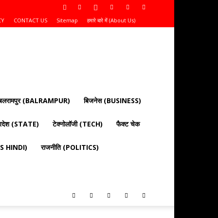
CY
CONTACT US
Sitemap
हमारे बारे में (About Us)
बलरामपुर (BALRAMPUR)
बिजनेस (BUSINESS)
्रदेश (STATE)
टेक्नोलॉजी (TECH)
फैक्ट चेक
EWS HINDI)
राजनीति (POLITICS)