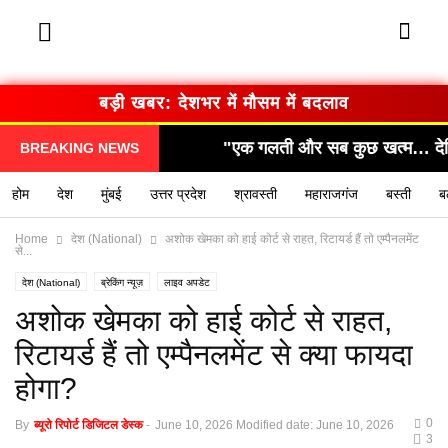
बड़ी खबर: सरकार का बड़ा फैसला
"एक गलती और सब कुछ खत्म… देखिए कैसे हुआ हादसा!"
"
BREAKING NEWS
होम
देश
मुंबई
उत्तर प्रदेश
श्रावस्ती
महाराजगंज
बस्ती
ब
Home
देश (National)
अशोक खेमका को हाई कोर्ट से राहत, रिटायर्ड हैं तो एम्पैनलमेंट
से...
देश (National)
ब्रेकिंग न्यूज़
लाइव अपडेट
अशोक खेमका को हाई कोर्ट से राहत,
रिटायर्ड हैं तो एम्पैनलमेंट से क्या फायदा
होगा?
0
By
ब्यूरो रिपोर्ट डिजिटल डेस्क
-
June 10, 2026
Modified date: June 10, 2026
3