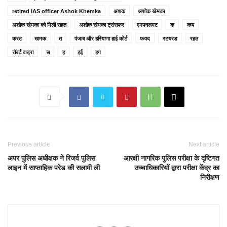
retired IAS officer Ashok Khemka
अशक
अशोक खेमका
अशोक खेमका को मिली राहत
अशोक खेमका ट्रांसफर
एमपनलमट
क
कय
करट
खमक
त
पंजाब और हरियाणा हाई कोर्ट
फयद
रटयरड
रहत
रॉबर्ट वाड्रा
स
ह
हई
हग
Previous article
Next article
अपर पुलिस अधीक्षक ने रिजर्व पुलिस
आरक्षी नागरिक पुलिस परीक्षा के दृष्टिगत
लाइन में साप्ताहिक परेड की सलामी ली
उच्चाधिकारियों द्वारा परीक्षा केंद्र का
निरीक्षण