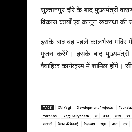
सुल्तानपुर दौरे के बाद मुख्यमंत्री वार
विकास कार्यों एवं कानून व्यवस्था की स
इसके बाद वह पहले कालभैरव मंदिर में
पूजन करेंगे। इसके बाद मुख्यमंत्री 
वैवाहिक कार्यक्रम में शामिल होंगे। सी
TAGS
CM Yogi
Development Projects
Foundat
Varanasi
Yogi Adityanath
क
करड
करय
दग
वाराणसी
विकास परियोजनाएँ
शिलान्यास
सएम
सगत
सथ