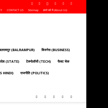
CY
CONTACT US
Sitemap
हमारे बारे में (About Us)
बलरामपुर (BALRAMPUR)
बिजनेस (BUSINESS)
्रदेश (STATE)
टेक्नोलॉजी (TECH)
फैक्ट चेक
EWS HINDI)
राजनीति (POLITICS)