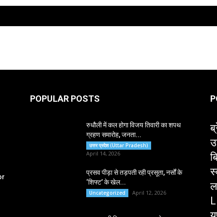
POPULAR POSTS
P
ब्
रुधौली में कल होगा विजय तिवारी का शपथ
ग्रहण समारोह, जनता...
उ
उत्तर प्रदेश (Uttar Pradesh)
ब
April 14, 2026
स
प्रसव पीड़ा से तड़पती रही प्रसूता, नर्सों के
or
‘शिफ्ट’ के खेल...
ल
April 12, 2026
Uncategorized
L
य