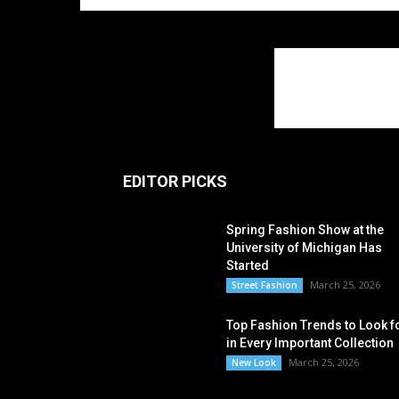
EDITOR PICKS
Spring Fashion Show at the
University of Michigan Has
Started
March 25, 2026
Street Fashion
Top Fashion Trends to Look f
in Every Important Collection
March 25, 2026
New Look