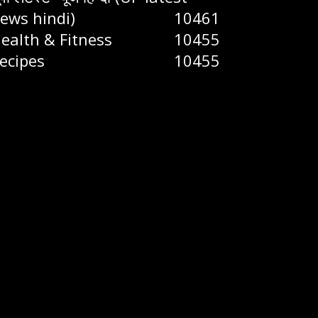
ews hindi)
10461
ealth & Fitness
10455
ecipes
10455