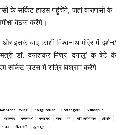
ाणसी के सर्किट हाउस पहुंचेंगे, जहां वाराणसी के
मीक्षा बैठक करेंगे।
 और इसके बाद काशी विश्वनाथ मंदिर में दर्शन/
मंत्री डॉ. दयाशंकर मिश्र ‘दयालु’ के बेटे के
एम सर्किट हाउस में रात्रि विश्राम करेंगे।
ion Stone Laying
Inauguration
Pratapgarh
Sultanpur
पडबलयड
परयजनओ
प्रतापगढ़
बठक
यग
योगी आदित्यनाथ
लोकार्पण
समकष
सीएम योगी
सुल्तानपुर