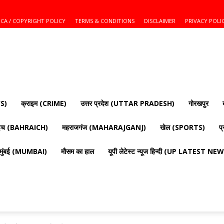
CA / COPYRIGHT POLICY
TERMS & CONDITIONS
DISCLAIMER
PRIVACY POLI
S)
क्राइम (CRIME)
उत्तर प्रदेश (UTTAR PRADESH)
गोरखपुर
ाइच (BAHRAICH)
महराजगंज (MAHARAJGANJ)
खेल (SPORTS)
प
मुंबई (MUMBAI)
मौसम का हाल
यूपी लेटेस्ट न्यूज हिन्दी (UP LATEST N