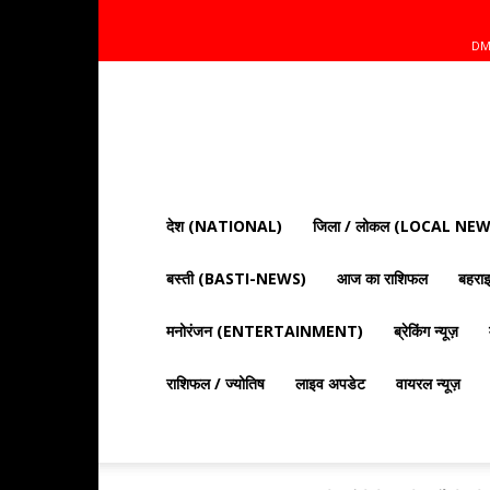
DM
Mnt
News
Bharat
|
आज
की
देश (NATIONAL)
जिला / लोकल (LOCAL NEW
ताज़ा
खबरें,
बस्ती (BASTI-NEWS)
आज का राशिफल
बहर
राजनीति,
क्राइम
और
मनोरंजन (ENTERTAINMENT)
ब्रेकिंग न्यूज़
देश
दुनिया
राशिफल / ज्योतिष
लाइव अपडेट
वायरल न्यूज़
की
खबरें"