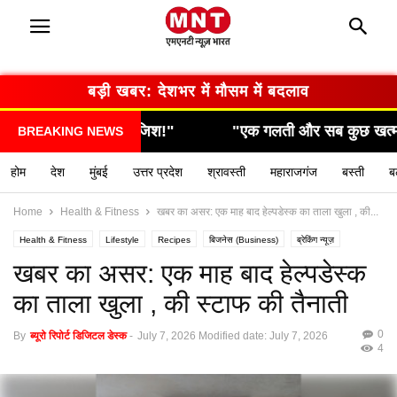
बड़ी खबर: सरकार का बड़ा फैसला
गलती और सब कुछ खत्म… देखिए कैसे हुआ हादसा!"
"सामने 
BREAKING NEWS
होम
देश
मुंबई
उत्तर प्रदेश
श्रावस्ती
महाराजगंज
बस्ती
ब
Home
Health & Fitness
खबर का असर: एक माह बाद हेल्पडेस्क का ताला खुला , की...
Health & Fitness
Lifestyle
Recipes
बिजनेस (Business)
ब्रेकिंग न्यूज़
मनोरंजन (Entertainment)
राशिफल / ज्योतिष
स्वास्थ्य (Health)
खबर का असर: एक माह बाद हेल्पडेस्क
का ताला खुला , की स्टाफ की तैनाती
0
By
ब्यूरो रिपोर्ट डिजिटल डेस्क
-
July 7, 2026
Modified date: July 7, 2026
4