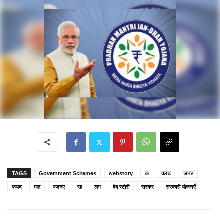
TAGS
Government Schemes
webstory
क
करड
जनस
फयद
मल
यजनए
रह
लग
वेब स्टोरी
सरकर
सरकारी योजनाएँ