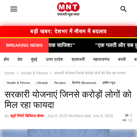
बड़ी खबर: देशभर में मौसम में बदलाव
कली खौफनाक साजिश!"
"एक गलती और सब कुछ खत्म… देखिए
BREAKING NEWS
होम
देश
मुंबई
उत्तर प्रदेश
श्रावस्ती
महाराजगंज
बस्ती
ब
Home
Health & Fitness
सरकारी योजनाएं जिनसे करोड़ों लोगों को मिल रहा फायदा
Health & Fitness
Lifestyle
Recipes
बिजनेस (Business)
ब्रेकिंग न्यूज़
मनोरंजन (Entertainment)
राशिफल / ज्योतिष
स्वास्थ्य (Health)
सरकारी योजनाएं जिनसे करोड़ों लोगों को
मिल रहा फायदा
0
By
ब्यूरो रिपोर्ट डिजिटल डेस्क
-
July 8, 2026
Modified date: July 8, 2026
10