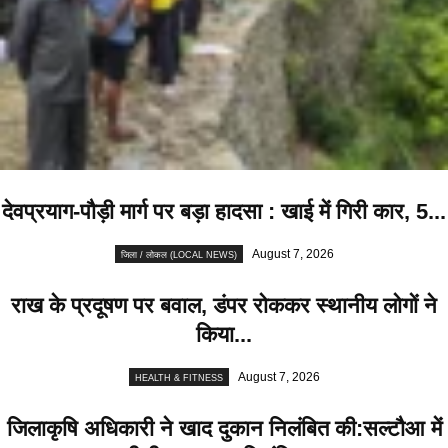
देवप्रयाग-पौड़ी मार्ग पर बड़ा हादसा : खाई में गिरी कार, 5...
August 7, 2026
जिला / लोकल (LOCAL NEWS)
राख के प्रदूषण पर बवाल, डंपर रोककर स्थानीय लोगों ने
किया...
August 7, 2026
HEALTH & FITNESS
जिलाकृषि अधिकारी ने खाद दुकान निलंबित की:सल्टौआ में