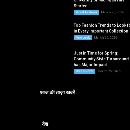
University of Michigan Has
Started
March 25, 2026
Street Fashion
Top Fashion Trends to Look f
in Every Important Collection
March 25, 2026
New Look
Just in Time for Spring:
Community Style Turnaround
has Major Impact
March 25, 2026
Style Hunter
आज की ताज़ा खबरें
देश