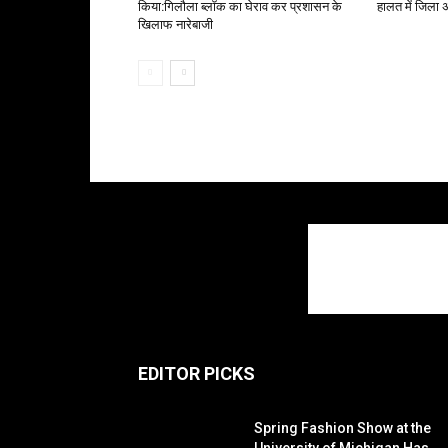
किया:गिलौला ब्लॉक का घेराव कर प्रशासन के
हालत में जिला 
खिलाफ नारेबाजी
EDITOR PICKS
Spring Fashion Show at the