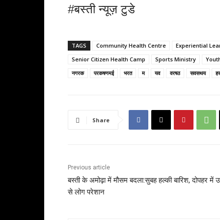
#बस्ती न्यूज़ टुडे
TAGS
Community Health Centre
Experiential Lea
Senior Citizen Health Camp
Sports Ministry
Youth
नगरक
परकषणमई
भरत
म
यव
वरषठ
सवसथय
ह
Share
Previous article
बस्ती के अमोढ़ा में मौसम बदला:सुबह हल्की बारिश, दोपहर में
से लोग परेशान