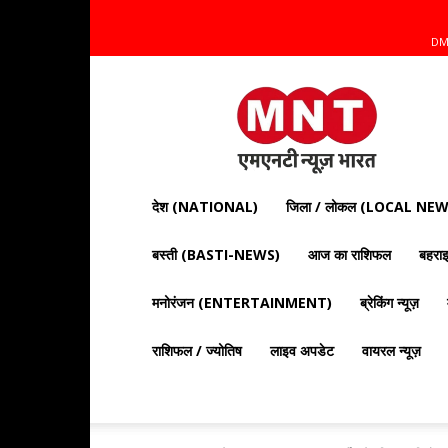
DM
Mnt
News
Bharat
|
आज
की
देश (NATIONAL)
जिला / लोकल (LOCAL NEW
ताज़ा
खबरें,
बस्ती (BASTI-NEWS)
आज का राशिफल
बहर
राजनीति,
क्राइम
और
मनोरंजन (ENTERTAINMENT)
ब्रेकिंग न्यूज़
देश
दुनिया
राशिफल / ज्योतिष
लाइव अपडेट
वायरल न्यूज़
की
खबरें"