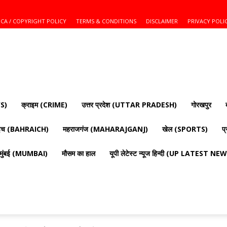
CA / COPYRIGHT POLICY
TERMS & CONDITIONS
DISCLAIMER
PRIVACY POLI
S)
क्राइम (CRIME)
उत्तर प्रदेश (UTTAR PRADESH)
गोरखपुर
ाइच (BAHRAICH)
महराजगंज (MAHARAJGANJ)
खेल (SPORTS)
प
मुंबई (MUMBAI)
मौसम का हाल
यूपी लेटेस्ट न्यूज हिन्दी (UP LATEST N