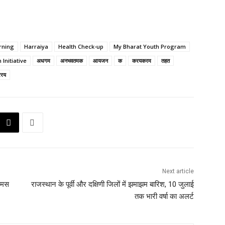
rning
Harraiya
Health Check-up
My Bharat Youth Program
 Initiative
अधगम
अनभवतमक
आयजन
क
करयकरम
तहत
ररय
Next article
 उमस
राजस्थान के पूर्वी और दक्षिणी जिलों में झमाझम बारिश, 10 जुलाई
तक भारी वर्षा का अलर्ट