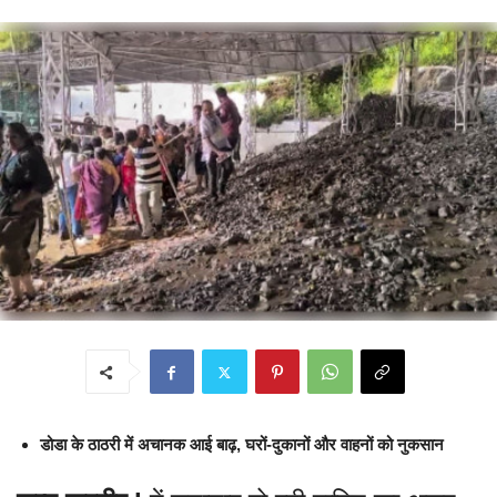
डोडा के ठाठरी में अचानक आई बाढ़, घरों-दुकानों और वाहनों को नुकसान