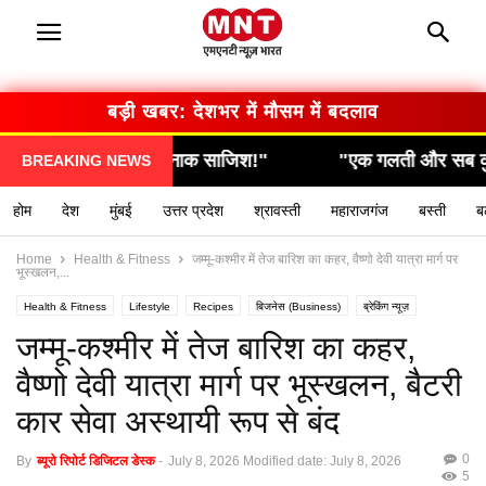
बड़ी खबर: सरकार का बड़ा फैसला
"एक गलती और सब कुछ खत्म… देखिए कैसे हुआ हादसा!"
BREAKING NEWS
होम
देश
मुंबई
उत्तर प्रदेश
श्रावस्ती
महाराजगंज
बस्ती
ब
Home
Health & Fitness
जम्मू-कश्मीर में तेज बारिश का कहर, वैष्णो देवी यात्रा मार्ग पर
भूस्खलन,...
Health & Fitness
Lifestyle
Recipes
बिजनेस (Business)
ब्रेकिंग न्यूज़
मनोरंजन (Entertainment)
राशिफल / ज्योतिष
स्वास्थ्य (Health)
जम्मू-कश्मीर में तेज बारिश का कहर,
वैष्णो देवी यात्रा मार्ग पर भूस्खलन, बैटरी
कार सेवा अस्थायी रूप से बंद
0
By
ब्यूरो रिपोर्ट डिजिटल डेस्क
-
July 8, 2026
Modified date: July 8, 2026
5