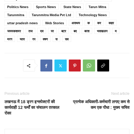
Politics News
Sports News
State News
Tarun Mitra
Tarunmitra
Tarunmitra Media Pvt Ltd
Technology News
uttar pradesh news
Web Stories
असथय
क
कर
कहर
जममकशमर
तज
दव
पर
बटर
बद
बरश
भसखलन
म
मरग
यतर
रप
वषण
स
सव
Previous article
Next article
लखनऊ में 18 ड्रग इन्सपेक्टरों की
प्रत्येक अधिकारी-कर्मचारी लगाए कम से
कार्यवाही 12 फर्मों का संचालन तत्काल
कम एक पौधा : मुख्य सचिव
रोका