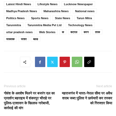
Latest Hindi News
Lifestyle News
Lucknow Newspaper
Madhya Pradesh News
Maharashtra News
National news
Politics News
Sports News
State News
Tarun Mitra
Tarunmitra
Tarunmitra Media Pvt Ltd
Technology News
uttar pradesh news
Web Stories
क
कटरल
करन
तरक
परकतक
परशर
बलड
Previous article
Next article
गोवंश के अवशेष मिलने पर बजरंग दल का
महराजगंज में भारत-नेपाल सीमा पर अवैध
प्रदर्शन:बहराइच में शंकरपुर चौराहे पर
शराब जब्त:पुलिस ने छापेमारी कर तस्कर
पुलिस-प्रशासन के खिलाफ नारेबाजी,
को गिरफ्तार किया
कार्रवाई की मांग