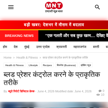
बड़ी खबर: सरकार का बड़ा फैसला
"एक गलती और सब कुछ खत्म… देखिए कैसे हुआ हादसा!"
"सा
BREAKING NEWS
होम
देश
मुंबई
उत्तर प्रदेश
श्रावस्ती
महाराजगंज
बस्ती
ब
Home
Health & Fitness
ब्लड प्रेशर कंट्रोल करने के प्राकृतिक तरीके
Health & Fitness
Lifestyle
Recipes
बिजनेस (Business)
ब्रेकिंग न्यूज़
मनोरंजन (Entertainment)
राशिफल / ज्योतिष
स्वास्थ्य (Health)
ब्लड प्रेशर कंट्रोल करने के प्राकृतिक
तरीके
0
By
ब्यूरो रिपोर्ट डिजिटल डेस्क
-
June 4, 2026
Modified date: June 4, 2026
10