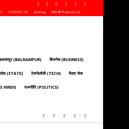
CY
CONTACT US
Sitemap
हमारे बारे में (About Us)
बलरामपुर (BALRAMPUR)
बिजनेस (BUSINESS)
्रदेश (STATE)
टेक्नोलॉजी (TECH)
फैक्ट चेक
EWS HINDI)
राजनीति (POLITICS)