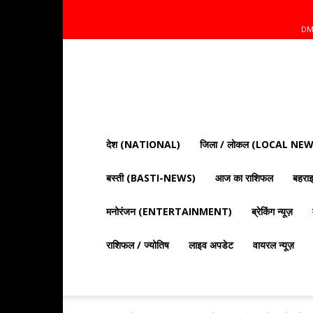
DM
Mnt
News
Bharat
|
आज
की
देश (NATIONAL)
जिला / लोकल (LOCAL NEW
ताज़ा
खबरें,
बस्ती (BASTI-NEWS)
आज का राशिफल
बहर
राजनीति,
क्राइम
और
मनोरंजन (ENTERTAINMENT)
ब्रेकिंग न्यूज़
देश
दुनिया
राशिफल / ज्योतिष
लाइव अपडेट
वायरल न्यूज़
की
खबरें"