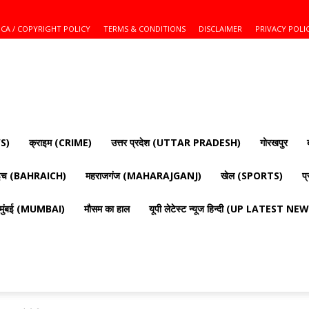
CA / COPYRIGHT POLICY
TERMS & CONDITIONS
DISCLAIMER
PRIVACY POLI
S)
क्राइम (CRIME)
उत्तर प्रदेश (UTTAR PRADESH)
गोरखपुर
ाइच (BAHRAICH)
महराजगंज (MAHARAJGANJ)
खेल (SPORTS)
प
मुंबई (MUMBAI)
मौसम का हाल
यूपी लेटेस्ट न्यूज हिन्दी (UP LATEST N