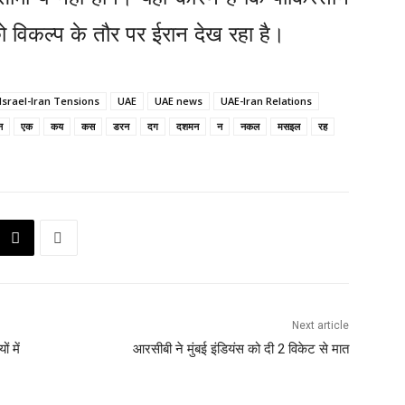
ो विकल्प के तौर पर ईरान देख रहा है।
Israel-Iran Tensions
UAE
UAE news
UAE-Iran Relations
न
एक
कय
कस
डरन
दग
दशमन
न
नकल
मसइल
रह
Next article
ं में
आरसीबी ने मुंबई इंडियंस को दी 2 विकेट से मात