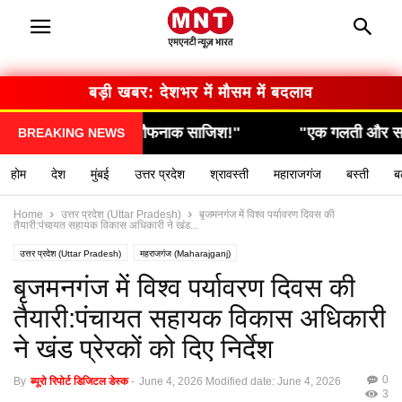
बड़ी खबर: देशभर में मौसम में बदलाव
"एक गलती और सब कुछ खत्म… देखिए कैसे हुआ हादसा!"
BREAKING NEWS
होम
देश
मुंबई
उत्तर प्रदेश
श्रावस्ती
महाराजगंज
बस्ती
ब
Home
उत्तर प्रदेश (Uttar Pradesh)
बृजमनगंज में विश्व पर्यावरण दिवस की
तैयारी:पंचायत सहायक विकास अधिकारी ने खंड...
उत्तर प्रदेश (Uttar Pradesh)
महराजगंज (Maharajganj)
बृजमनगंज में विश्व पर्यावरण दिवस की
तैयारी:पंचायत सहायक विकास अधिकारी
ने खंड प्रेरकों को दिए निर्देश
0
By
ब्यूरो रिपोर्ट डिजिटल डेस्क
-
June 4, 2026
Modified date: June 4, 2026
3