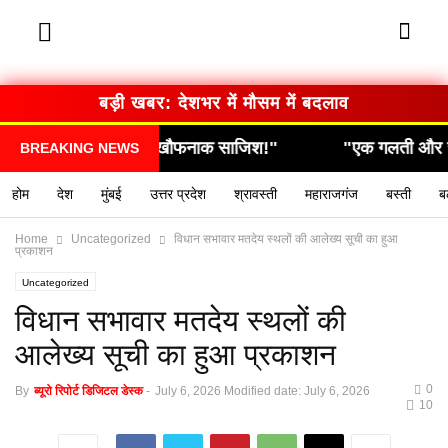
बड़ी खबर: देशभर में मौसम में बदलाव
 घटना, निकली खौफनाक साजिश!"
"एक गलती और सब कुछ खत
BREAKING NEWS
होम
देश
मुंबई
उत्तर प्रदेश
श्रावस्ती
महाराजगंज
बस्ती
ब
Home
Uncategorized
विधान सभावार मतदेय स्थलों की आलेख्य सूची का हुआ
प्रकाशन
Uncategorized
विधान सभावार मतदेय स्थलों की
आलेख्य सूची का हुआ प्रकाशन
0
By
ब्यूरो रिपोर्ट डिजिटल डेस्क
-
July 6, 2026
Modified date: July 6, 2026
10