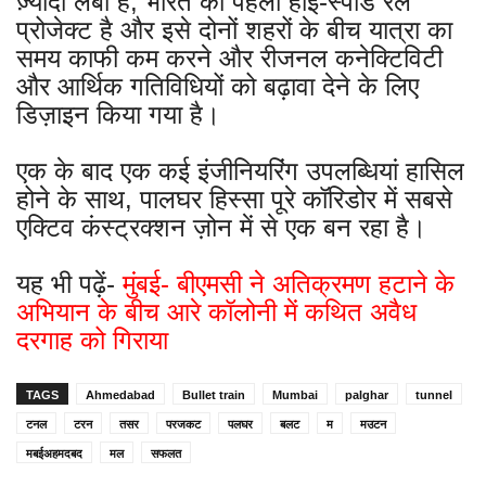
ज़्यादा लंबा है, भारत का पहला हाई-स्पीड रेल
प्रोजेक्ट है और इसे दोनों शहरों के बीच यात्रा का
समय काफी कम करने और रीजनल कनेक्टिविटी
और आर्थिक गतिविधियों को बढ़ावा देने के लिए
डिज़ाइन किया गया है।
एक के बाद एक कई इंजीनियरिंग उपलब्धियां हासिल
होने के साथ, पालघर हिस्सा पूरे कॉरिडोर में सबसे
एक्टिव कंस्ट्रक्शन ज़ोन में से एक बन रहा है।
यह भी पढ़ें-
मुंबई- बीएमसी ने अतिक्रमण हटाने के
अभियान के बीच आरे कॉलोनी में कथित अवैध
दरगाह को गिराया
TAGS
Ahmedabad
Bullet train
Mumbai
palghar
tunnel
टनल
टरन
तसर
परजकट
पलघर
बलट
म
मउटन
मबईअहमदबद
मल
सफलत