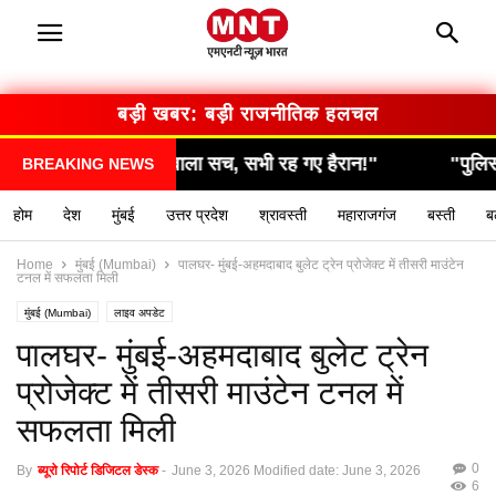
बड़ी खबर: बड़ी राजनीतिक हलचल
हैरान!"
"पुलिस की रेड में हुआ बड़ा खुलासा, उड़े सबके होश!"
BREAKING NEWS
होम
देश
मुंबई
उत्तर प्रदेश
श्रावस्ती
महाराजगंज
बस्ती
ब
Home
मुंबई (Mumbai)
पालघर- मुंबई-अहमदाबाद बुलेट ट्रेन प्रोजेक्ट में तीसरी माउंटेन
टनल में सफलता मिली
मुंबई (Mumbai)
लाइव अपडेट
पालघर- मुंबई-अहमदाबाद बुलेट ट्रेन
प्रोजेक्ट में तीसरी माउंटेन टनल में
सफलता मिली
0
By
ब्यूरो रिपोर्ट डिजिटल डेस्क
-
June 3, 2026
Modified date: June 3, 2026
6