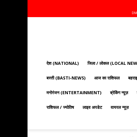
DM
Mnt
News
Bharat
|
आज
की
देश (NATIONAL)
जिला / लोकल (LOCAL NEW
ताज़ा
खबरें,
बस्ती (BASTI-NEWS)
आज का राशिफल
बहर
राजनीति,
क्राइम
और
मनोरंजन (ENTERTAINMENT)
ब्रेकिंग न्यूज़
देश
दुनिया
राशिफल / ज्योतिष
लाइव अपडेट
वायरल न्यूज़
की
खबरें"