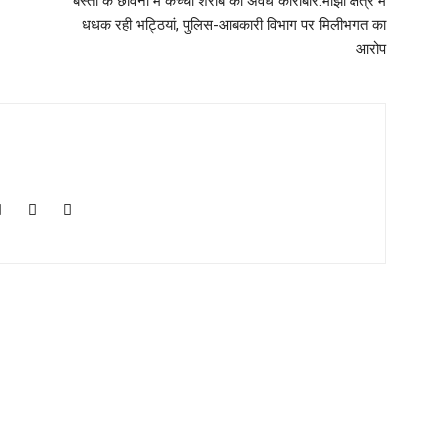
बस्ती के छावनी में कच्ची शराब का अवैध कारोबार:माझा क्षेत्र में
धधक रही भट्ठियां, पुलिस-आबकारी विभाग पर मिलीभगत का
आरोप