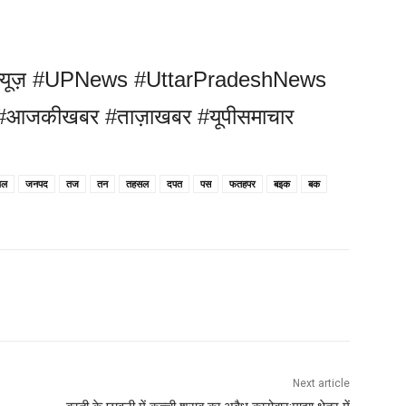
 #यूपीन्यूज़ #UPNews #UttarPradeshNews
आजकीखबर #ताज़ाखबर #यूपीसमाचार
यल
जनपद
तज
तन
तहसल
दपत
पस
फतहपर
बइक
बक
Next article