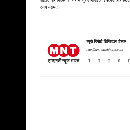
शातिर चोर गिरफ्तारः घर से चुराए मोबाइल, ईयरबड और 900
रुपये बरामद
ब्यूरो रिपोर्ट डिजिटल डेस्क
http://mntnewsbharat.com
RELATED ARTICLES