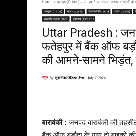
Home
क्राइम (Crime)
Uttar Pradesh : जनपद बाराबंकी के तहस
क्राइम (Crime)
खेल (Sports)
टेक्नोलॉजी (Tech)
प्रदेश (State)
सरकारी योजना 2026
स्वास्थ्य (Health)
Uttar Pradesh : जनप
फतेहपुर में बैंक ऑफ बड
की आमने-सामने भिड़ंत,
By
ब्यूरो रिपोर्ट डिजिटल डेस्क
July 7, 2026
Share
बाराबंकी :
जनपद बाराबंकी की तहसील फ
बैंक ऑफ बड़ौदा के पास दो बाइकों की