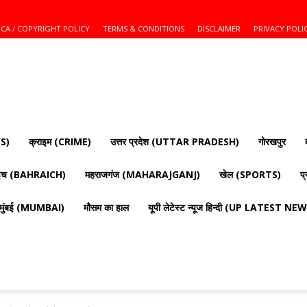
CA / COPYRIGHT POLICY
TERMS & CONDITIONS
DISCLAIMER
PRIVACY POLI
S)
क्राइम (CRIME)
उत्तर प्रदेश (UTTAR PRADESH)
गोरखपुर
ाइच (BAHRAICH)
महराजगंज (MAHARAJGANJ)
खेल (SPORTS)
प
मुंबई (MUMBAI)
मौसम का हाल
यूपी लेटेस्ट न्यूज हिन्दी (UP LATEST N