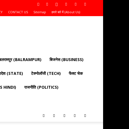
CY
CONTACT US
Sitemap
हमारे बारे में (About Us)
बलरामपुर (BALRAMPUR)
बिजनेस (BUSINESS)
्रदेश (STATE)
टेक्नोलॉजी (TECH)
फैक्ट चेक
EWS HINDI)
राजनीति (POLITICS)