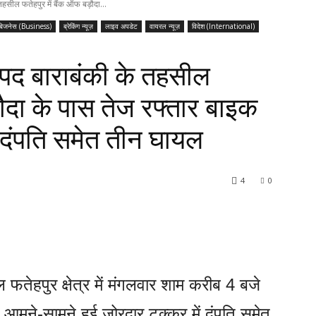
ील फतेहपुर में बैंक ऑफ बड़ौदा...
बिजनेस (Business)
ब्रेकिंग न्यूज़
लाइव अपडेट
वायरल न्यूज़
विदेश (International)
द बाराबंकी के तहसील
़ौदा के पास तेज रफ्तार बाइक
 दंपति समेत तीन घायल
4
0
तेहपुर क्षेत्र में मंगलवार शाम करीब 4 बजे
 आमने-सामने हुई जोरदार टक्कर में दंपति समेत