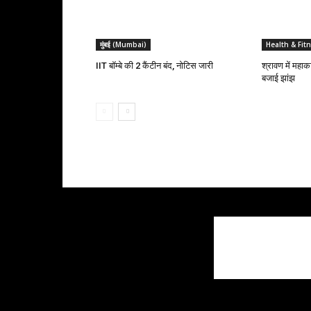
मुंबई (Mumbai)
Health & Fit
IIT बॉम्बे की 2 कैंटीन बंद, नोटिस जारी
श्रावण में महा
बजाई झांझ