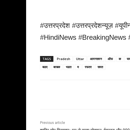
#उत्तरप्रदेश #उत्तरप्रदेशन्यूज़
#HindiNews #BreakingNews #
TAGS
Pradesh
Uttar
आमनसमन
ऑफ
क
घ
बडद
बरबक
भडत
म
रफतर
समत
Share
Previous article