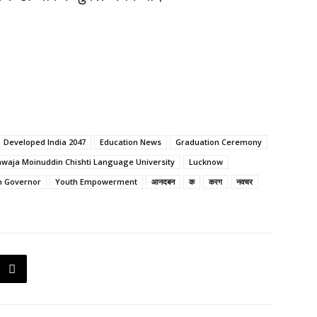
Developed India 2047
Education News
Graduation Ceremony
waja Moinuddin Chishti Language University
Lucknow
h Governor
Youth Empowerment
आनदबन
क
करग
नवचर