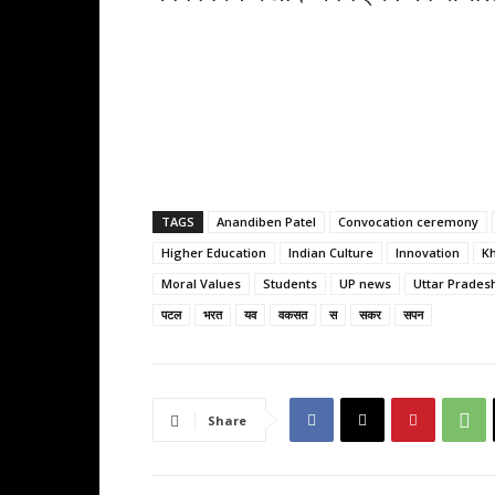
TAGS
Anandiben Patel
Convocation ceremony
Higher Education
Indian Culture
Innovation
Kh
Moral Values
Students
UP news
Uttar Prades
पटल
भरत
यव
वकसत
स
सकर
सपन
Share