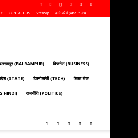
CY
CONTACT US
Sitemap
हमारे बारे में (About Us)
बलरामपुर (BALRAMPUR)
बिजनेस (BUSINESS)
्रदेश (STATE)
टेक्नोलॉजी (TECH)
फैक्ट चेक
EWS HINDI)
राजनीति (POLITICS)