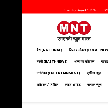
Thursday, August 6, 2026
DM
Mnt
News
Bharat
|
आज
की
देश (NATIONAL)
जिला / लोकल (LOCAL NEW
ताज़ा
खबरें,
बस्ती (BASTI-NEWS)
आज का राशिफल
बहर
राजनीति,
क्राइम
और
मनोरंजन (ENTERTAINMENT)
ब्रेकिंग न्यूज़
देश
दुनिया
राशिफल / ज्योतिष
लाइव अपडेट
वायरल न्यूज़
की
खबरें"