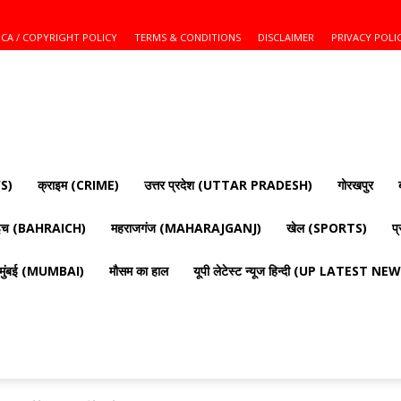
CA / COPYRIGHT POLICY
TERMS & CONDITIONS
DISCLAIMER
PRIVACY POLI
S)
क्राइम (CRIME)
उत्तर प्रदेश (UTTAR PRADESH)
गोरखपुर
ाइच (BAHRAICH)
महराजगंज (MAHARAJGANJ)
खेल (SPORTS)
प
मुंबई (MUMBAI)
मौसम का हाल
यूपी लेटेस्ट न्यूज हिन्दी (UP LATEST N