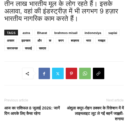
तीन लाख भारतीय मूल के लोग रहते हैं। इसके
अलावा, वहां की इंडस्ट्रीज़ में भी लगभग 9 हज़ार
भारतीय नागरिक काम करते हैं।
TAGS
astra
Bharat
brahmos misail
indonesiya
saplai
असतर
इडनशय
और
क
करग
बरहमस
भरत
मसइल
सपरसनक
सपलई
सवदश
Previous article
Next article
आज का राशिफल 8 जुलाई 2026: जानें
अंशुला कपूर-रोहन ठक्कर के रिसेप्शन में में
दिन आपके लिए कैसा रहेगा
लाइमलाइट लूट ले गईं बहनें जाह्नवी-
शनाया