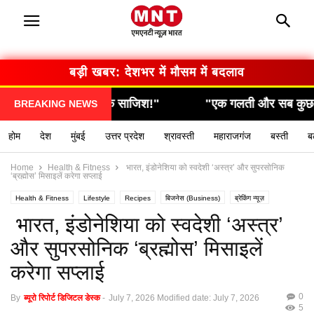
बड़ी खबर: सरकार का बड़ा फैसला
"एक गलती और सब कुछ खत्म… देखिए कैसे हुआ हादसा!"
BREAKING NEWS
होम
देश
मुंबई
उत्तर प्रदेश
श्रावस्ती
महाराजगंज
बस्ती
ब
Home
Health & Fitness
भारत, इंडोनेशिया को स्वदेशी ‘अस्त्र’ और सुपरसोनिक
‘ब्रह्मोस’ मिसाइलें करेगा सप्लाई
Health & Fitness
Lifestyle
Recipes
बिजनेस (Business)
ब्रेकिंग न्यूज़
मनोरंजन (Entertainment)
राशिफल / ज्योतिष
स्वास्थ्य (Health)
भारत, इंडोनेशिया को स्वदेशी ‘अस्त्र’
और सुपरसोनिक ‘ब्रह्मोस’ मिसाइलें
करेगा सप्लाई
0
By
ब्यूरो रिपोर्ट डिजिटल डेस्क
-
July 7, 2026
Modified date: July 7, 2026
5