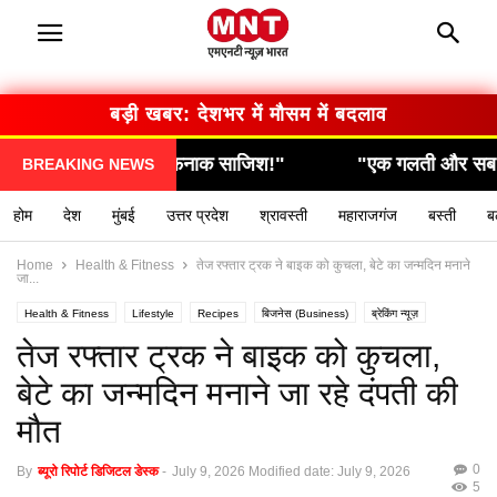
बड़ी खबर: देशभर में मौसम में बदलाव
, निकली खौफनाक साजिश!"
"एक गलती और सब कुछ खत्म… द
BREAKING NEWS
होम
देश
मुंबई
उत्तर प्रदेश
श्रावस्ती
महाराजगंज
बस्ती
ब
Home
Health & Fitness
तेज रफ्तार ट्रक ने बाइक को कुचला, बेटे का जन्मदिन मनाने
जा...
Health & Fitness
Lifestyle
Recipes
बिजनेस (Business)
ब्रेकिंग न्यूज़
मनोरंजन (Entertainment)
राशिफल / ज्योतिष
स्वास्थ्य (Health)
तेज रफ्तार ट्रक ने बाइक को कुचला,
बेटे का जन्मदिन मनाने जा रहे दंपती की
मौत
0
By
ब्यूरो रिपोर्ट डिजिटल डेस्क
-
July 9, 2026
Modified date: July 9, 2026
5