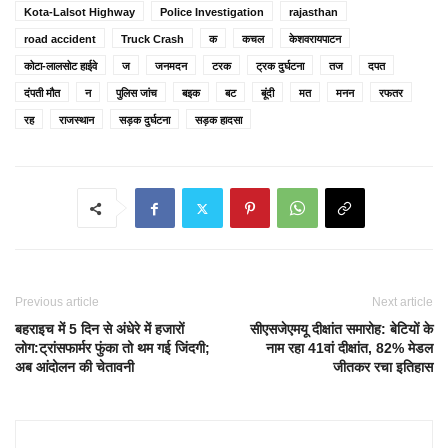
Kota-Lalsot Highway
Police Investigation
rajasthan
road accident
Truck Crash
क
कचल
केशवरायपाटन
कोटा-लालसोट हाईवे
ज
जनमदन
टरक
ट्रक दुर्घटना
तज
दपत
दंपती मौत
न
पुलिस जांच
बइक
बट
बूंदी
मत
मनन
रफतर
रह
राजस्‍थान
सड़क दुर्घटना
सड़क हादसा
Previous article
Next article
बहराइच में 5 दिन से अंधेरे में हजारों
सीएसजेएमयू दीक्षांत समारोह: बेटियों के
लोग:ट्रांसफार्मर फुंका तो थम गई जिंदगी;
नाम रहा 41वां दीक्षांत, 82% मेडल
अब आंदोलन की चेतावनी
जीतकर रचा इतिहास