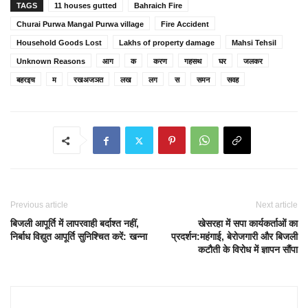
TAGS
11 houses gutted
Bahraich Fire
Churai Purwa Mangal Purwa village
Fire Accident
Household Goods Lost
Lakhs of property damage
Mahsi Tehsil
Unknown Reasons
आग
क
करण
गहसथ
घर
जलकर
बहरइच
म
रखअजञत
लख
लग
स
समन
सवह
Previous article
Next article
बिजली आपूर्ति में लापरवाही बर्दाश्त नहीं,
खेसरहा में सपा कार्यकर्ताओं का
निर्बाध विद्युत आपूर्ति सुनिश्चित करें: खन्ना
प्रदर्शन:महंगाई, बेरोजगारी और बिजली
कटौती के विरोध में ज्ञापन सौंपा