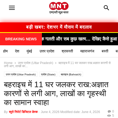
बड़ी खबर: सरकार का बड़ा फैसला
 खत्म… देखिए कैसे हुआ हादसा!"
"सामने आया चौंकाने वाल
BREAKING NEWS
होम
देश
मुंबई
उत्तर प्रदेश
श्रावस्ती
महाराजगंज
बस्ती
ब
Home
उत्तर प्रदेश (Uttar Pradesh)
बहराइच में 11 घर जलकर राख:अज्ञात कारणों से
लगी आग, लाखों का...
उत्तर प्रदेश (Uttar Pradesh)
प्रदेश (State)
बहराइच (Bahraich)
यूपी लेटेस्ट न्यूज हिन्दी (UP latest news hindi)
लाइव अपडेट
बहराइच में 11 घर जलकर राख:अज्ञात
कारणों से लगी आग, लाखों का गृहस्थी
का सामान स्वाहा
0
By
ब्यूरो रिपोर्ट डिजिटल डेस्क
-
June 4, 2026
Modified date: June 4, 2026
5