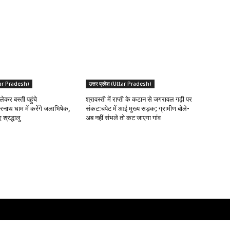
Uttar Pradesh)
उत्तर प्रदेश (Uttar Pradesh)
ेकर बस्ती पहुंचे
श्रावस्ती में राप्ती के कटान से जगरावल गढ़ी पर
्वरनाथ धाम में करेंगे जलाभिषेक,
संकट:चपेट में आई मुख्य सड़क; ग्रामीण बोले-
श्रद्धालु
अब नहीं संभले तो कट जाएगा गांव