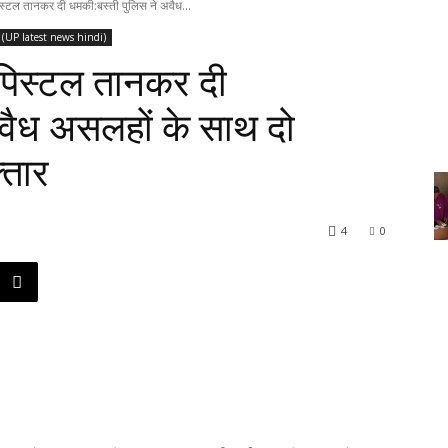
िस्टल तानकर दी धमकी:बस्ती पुलिस ने अवैध...
िन्दी (UP latest news hindi)
 पिस्टल तानकर दी
वैध असलहों के साथ दो
्तार
4
0