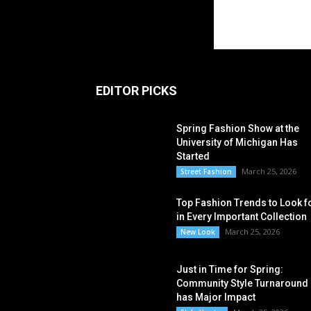
EDITOR PICKS
Spring Fashion Show at the
University of Michigan Has
Started
March 25, 2026
Street Fashion
Top Fashion Trends to Look f
in Every Important Collection
March 25, 2026
New Look
Just in Time for Spring:
Community Style Turnaround
has Major Impact