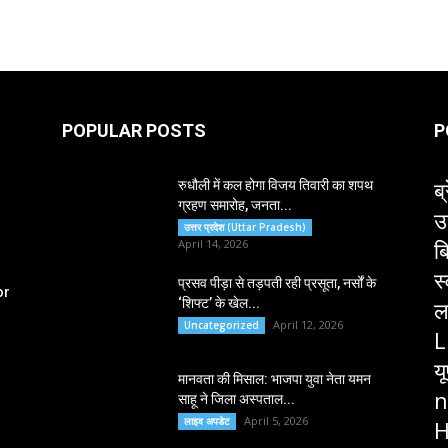
POPULAR POSTS
P
ब्
रुधौली में कल होगा विजय तिवारी का शपथ
ग्रहण समारोह, जनता...
उ
उत्तर प्रदेश (Uttar Pradesh)
ब
April 14, 2026
स
प्रसव पीड़ा से तड़पती रही प्रसूता, नर्सों के
or
‘शिफ्ट’ के खेल...
ल
April 12, 2026
Uncategorized
L
य
मानवता की मिसाल: भाजपा युवा नेता यमन
n
साहू ने जिला अस्पताल...
April 5, 2026
लाइव अपडेट
H