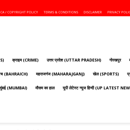
CA / COPYRIGHT POLICY
TERMS & CONDITIONS
DISCLAIMER
PRIVACY POLI
S)
क्राइम (CRIME)
उत्तर प्रदेश (UTTAR PRADESH)
गोरखपुर
ाइच (BAHRAICH)
महराजगंज (MAHARAJGANJ)
खेल (SPORTS)
प
मुंबई (MUMBAI)
मौसम का हाल
यूपी लेटेस्ट न्यूज हिन्दी (UP LATEST N