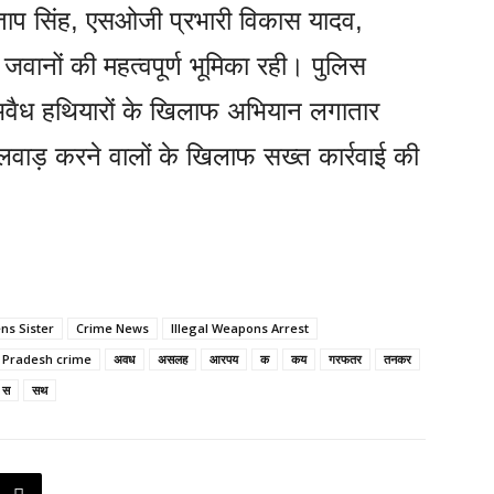
प्रताप सिंह, एसओजी प्रभारी विकास यादव,
जवानों की महत्वपूर्ण भूमिका रही। पुलिस
 अवैध हथियारों के खिलाफ अभियान लगातार
लवाड़ करने वालों के खिलाफ सख्त कार्रवाई की
ns Sister
Crime News
Illegal Weapons Arrest
r Pradesh crime
अवध
असलह
आरपय
क
कय
गरफतर
तनकर
स
सथ