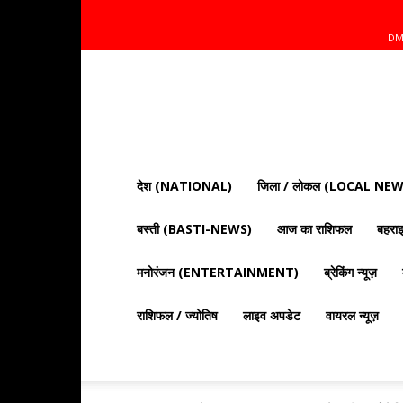
DM
Mnt
News
Bharat
|
आज
की
देश (NATIONAL)
जिला / लोकल (LOCAL NEW
ताज़ा
खबरें,
बस्ती (BASTI-NEWS)
आज का राशिफल
बहर
राजनीति,
क्राइम
और
मनोरंजन (ENTERTAINMENT)
ब्रेकिंग न्यूज़
देश
दुनिया
राशिफल / ज्योतिष
लाइव अपडेट
वायरल न्यूज़
की
खबरें"