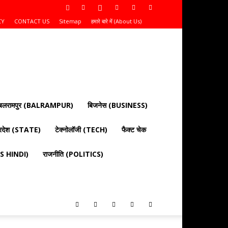
CY
CONTACT US
Sitemap
हमारे बारे में (About Us)
बलरामपुर (BALRAMPUR)
बिजनेस (BUSINESS)
्रदेश (STATE)
टेक्नोलॉजी (TECH)
फैक्ट चेक
EWS HINDI)
राजनीति (POLITICS)