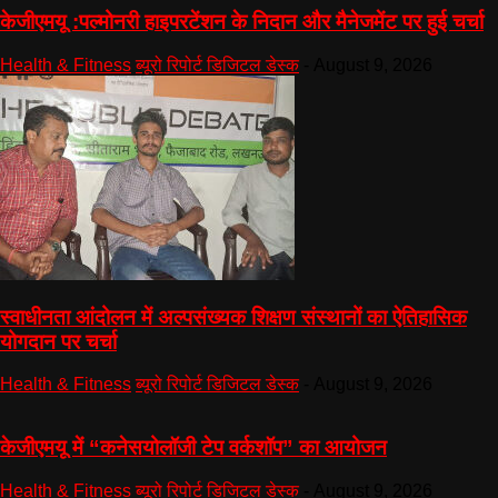
केजीएमयू :पल्मोनरी हाइपरटेंशन के निदान और मैनेजमेंट पर हुई चर्चा
Health & Fitness
ब्यूरो रिपोर्ट डिजिटल डेस्क
-
August 9, 2026
स्वाधीनता आंदोलन में अल्पसंख्यक शिक्षण संस्थानों का ऐतिहासिक
योगदान पर चर्चा
Health & Fitness
ब्यूरो रिपोर्ट डिजिटल डेस्क
-
August 9, 2026
केजीएमयू में “कनेसयोलॉजी टेप वर्कशॉप” का आयोजन
Health & Fitness
ब्यूरो रिपोर्ट डिजिटल डेस्क
-
August 9, 2026