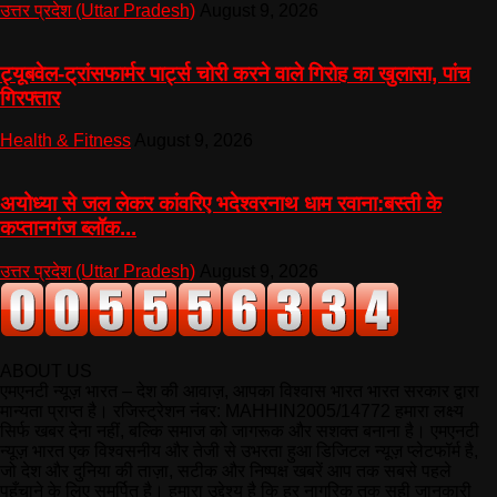
उत्तर प्रदेश (Uttar Pradesh)
August 9, 2026
ट्यूबवेल-ट्रांसफार्मर पार्ट्स चोरी करने वाले गिरोह का खुलासा, पांच
गिरफ्तार
Health & Fitness
August 9, 2026
अयोध्या से जल लेकर कांवरिए भदेश्वरनाथ धाम रवाना:बस्ती के
कप्तानगंज ब्लॉक...
उत्तर प्रदेश (Uttar Pradesh)
August 9, 2026
ABOUT US
एमएनटी न्यूज़ भारत – देश की आवाज़, आपका विश्वास भारत भारत सरकार द्वारा
मान्यता प्राप्त है। रजिस्ट्रेशन नंबर: MAHHIN2005/14772 हमारा लक्ष्य
सिर्फ खबर देना नहीं, बल्कि समाज को जागरूक और सशक्त बनाना है। एमएनटी
न्यूज़ भारत एक विश्वसनीय और तेजी से उभरता हुआ डिजिटल न्यूज़ प्लेटफॉर्म है,
जो देश और दुनिया की ताज़ा, सटीक और निष्पक्ष खबरें आप तक सबसे पहले
पहुँचाने के लिए समर्पित है। हमारा उद्देश्य है कि हर नागरिक तक सही जानकारी