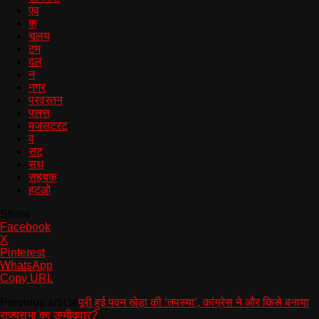
एव
क
चलय
टम
दल
न
नगर
परवरतन
पलस
मजसटरट
व
सट
सथ
सहयक
हटओ
Share
Facebook
X
Pinterest
WhatsApp
Copy URL
Previous article
पूरी हुई पवन खेड़ा की ‘तपस्या’, कांग्रेस ने और किसे बनाया
राज्यसभा का उम्मीदवार?