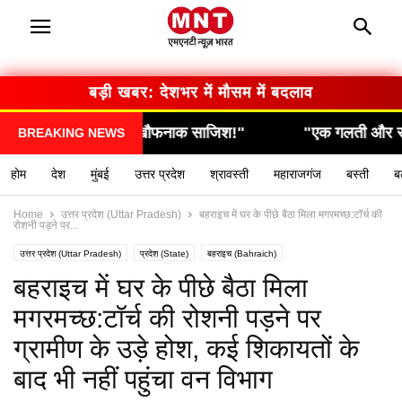
बड़ी खबर: सरकार का बड़ा फैसला
"एक गलती और सब कुछ खत्म… देखिए कैसे हुआ हादसा!"
BREAKING NEWS
होम
देश
मुंबई
उत्तर प्रदेश
श्रावस्ती
महाराजगंज
बस्ती
ब
Home
उत्तर प्रदेश (Uttar Pradesh)
बहराइच में घर के पीछे बैठा मिला मगरमच्छ:टॉर्च की
रोशनी पड़ने पर...
उत्तर प्रदेश (Uttar Pradesh)
प्रदेश (State)
बहराइच (Bahraich)
यूपी लेटेस्ट न्यूज हिन्दी (UP latest news hindi)
लाइव अपडेट
बहराइच में घर के पीछे बैठा मिला
मगरमच्छ:टॉर्च की रोशनी पड़ने पर
ग्रामीण के उड़े होश, कई शिकायतों के
बाद भी नहीं पहुंचा वन विभाग