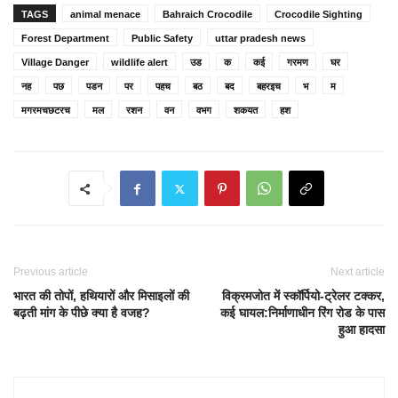
TAGS
animal menace
Bahraich Crocodile
Crocodile Sighting
Forest Department
Public Safety
uttar pradesh news
Village Danger
wildlife alert
उड
क
कई
गरमण
घर
नह
पछ
पडन
पर
पहच
बठ
बद
बहरइच
भ
म
मगरमचछटरच
मल
रशन
वन
वभग
शकयत
हश
Previous article
Next article
भारत की तोपों, हथियारों और मिसाइलों की
विक्रमजोत में स्कॉर्पियो-ट्रेलर टक्कर,
बढ़ती मांग के पीछे क्या है वजह?
कई घायल:निर्माणाधीन रिंग रोड के पास
हुआ हादसा