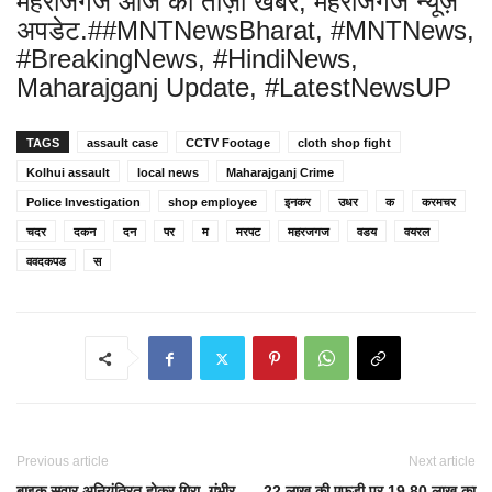
महराजगंज आज की ताज़ा खबर, महराजगंज न्यूज़
अपडेट.##MNTNewsBharat, #MNTNews,
#BreakingNews, #HindiNews,
Maharajganj Update, #LatestNewsUP
TAGS
assault case
CCTV Footage
cloth shop fight
Kolhui assault
local news
Maharajganj Crime
Police Investigation
shop employee
इनकर
उधर
क
करमचर
चदर
दकन
दन
पर
म
मरपट
महरजगज
वडय
वयरल
ववदकपड
स
Previous article
Next article
बाइक सवार अनियंत्रित होकर गिरा, गंभीर
22 लाख की एफडी पर 19.80 लाख का