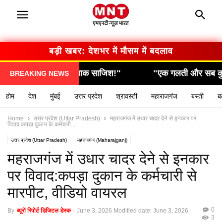
बड़ी खबर: सरकार का बड़ा फैसला
"एक गलती और सब कुछ खत्म… देखिए कैसे हुआ हादसा!"
BREAKING NEWS
होम
देश
मुंबई
उत्तर प्रदेश
श्रावस्ती
महाराजगंज
बस्ती
ब
Home
उत्तर प्रदेश (Uttar Pradesh)
महराजगंज में उधार चादर देने से इनकार पर
विवाद:कपड़ा दुकान के कर्मचारी...
उत्तर प्रदेश (Uttar Pradesh)
महराजगंज (Maharajganj)
महराजगंज में उधार चादर देने से इनकार
पर विवाद:कपड़ा दुकान के कर्मचारी से
मारपीट, वीडियो वायरल
0
By
ब्यूरो रिपोर्ट डिजिटल डेस्क
-
June 3, 2026
Modified date: June 3, 2026
3