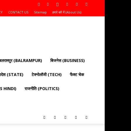
CY
CONTACT US
Sitemap
हमारे बारे में (About Us)
बलरामपुर (BALRAMPUR)
बिजनेस (BUSINESS)
्रदेश (STATE)
टेक्नोलॉजी (TECH)
फैक्ट चेक
EWS HINDI)
राजनीति (POLITICS)