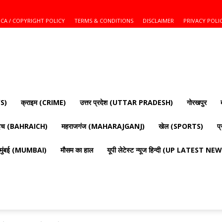
CA / COPYRIGHT POLICY
TERMS & CONDITIONS
DISCLAIMER
PRIVACY POLI
S)
क्राइम (CRIME)
उत्तर प्रदेश (UTTAR PRADESH)
गोरखपुर
ाइच (BAHRAICH)
महराजगंज (MAHARAJGANJ)
खेल (SPORTS)
प
मुंबई (MUMBAI)
मौसम का हाल
यूपी लेटेस्ट न्यूज हिन्दी (UP LATEST N