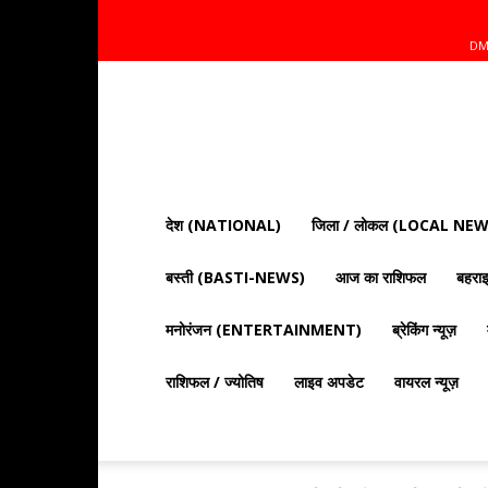
DM
Mnt
News
Bharat
|
आज
की
देश (NATIONAL)
जिला / लोकल (LOCAL NEW
ताज़ा
खबरें,
बस्ती (BASTI-NEWS)
आज का राशिफल
बहर
राजनीति,
क्राइम
और
मनोरंजन (ENTERTAINMENT)
ब्रेकिंग न्यूज़
देश
दुनिया
राशिफल / ज्योतिष
लाइव अपडेट
वायरल न्यूज़
की
खबरें"