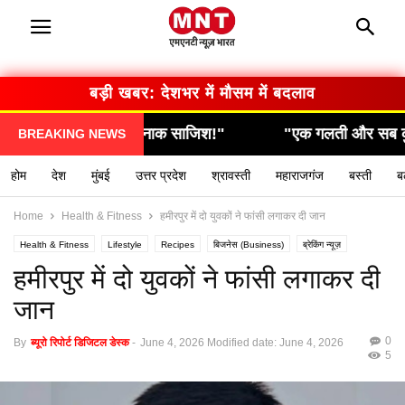
बड़ी खबर: देशभर में मौसम में बदलाव
श!"
"एक गलती और सब कुछ खत्म… देखिए कैसे हुआ हादसा!
BREAKING NEWS
होम
देश
मुंबई
उत्तर प्रदेश
श्रावस्ती
महाराजगंज
बस्ती
ब
Home
Health & Fitness
हमीरपुर में दो युवकों ने फांसी लगाकर दी जान
Health & Fitness
Lifestyle
Recipes
बिजनेस (Business)
ब्रेकिंग न्यूज़
मनोरंजन (Entertainment)
राशिफल / ज्योतिष
स्वास्थ्य (Health)
हमीरपुर में दो युवकों ने फांसी लगाकर दी
जान
0
By
ब्यूरो रिपोर्ट डिजिटल डेस्क
-
June 4, 2026
Modified date: June 4, 2026
5