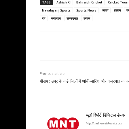
TAGS
Ashish XI
Bahraich Cricket
Cricket Tou
Navabganj Sports
Sports News
आशष
इलवन
क
रन
सबहरइच
समफइनल
हरकर
Share
Previous article
मौसम : उप्र के कई जिलों में आंधी-बारिश और वज्रपात का अ
ब्यूरो रिपोर्ट डिजिटल डेस्क
http://mntnewsbharat.com