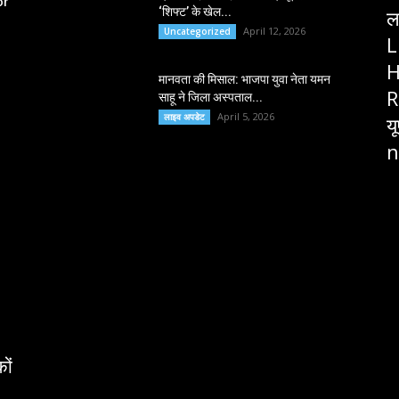
or
‘शिफ्ट’ के खेल...
ल
April 12, 2026
Uncategorized
L
H
मानवता की मिसाल: भाजपा युवा नेता यमन
R
साहू ने जिला अस्पताल...
April 5, 2026
लाइव अपडेट
य
n
ों