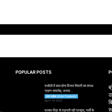
POPULAR POSTS
P
ब्
रुधौली में कल होगा विजय तिवारी का शपथ
ग्रहण समारोह, जनता...
उ
उत्तर प्रदेश (Uttar Pradesh)
ब
April 14, 2026
स
प्रसव पीड़ा से तड़पती रही प्रसूता, नर्सों के