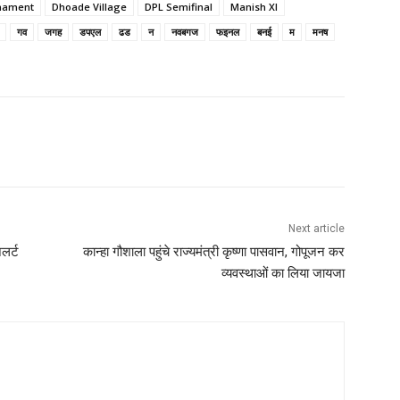
rnament
Dhoade Village
DPL Semifinal
Manish XI
गव
जगह
डपएल
ढड
न
नवबगज
फइनल
बनई
म
मनष
Next article
लर्ट
कान्हा गौशाला पहुंचे राज्यमंत्री कृष्णा पासवान, गोपूजन कर
व्यवस्थाओं का लिया जायजा