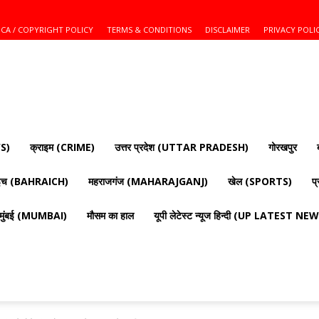
CA / COPYRIGHT POLICY
TERMS & CONDITIONS
DISCLAIMER
PRIVACY POLI
S)
क्राइम (CRIME)
उत्तर प्रदेश (UTTAR PRADESH)
गोरखपुर
ाइच (BAHRAICH)
महराजगंज (MAHARAJGANJ)
खेल (SPORTS)
प
मुंबई (MUMBAI)
मौसम का हाल
यूपी लेटेस्ट न्यूज हिन्दी (UP LATEST N