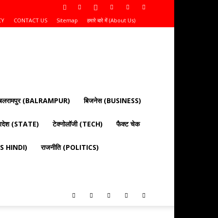
CY
CONTACT US
Sitemap
हमारे बारे में (About Us)
बलरामपुर (BALRAMPUR)
बिजनेस (BUSINESS)
्रदेश (STATE)
टेक्नोलॉजी (TECH)
फैक्ट चेक
EWS HINDI)
राजनीति (POLITICS)