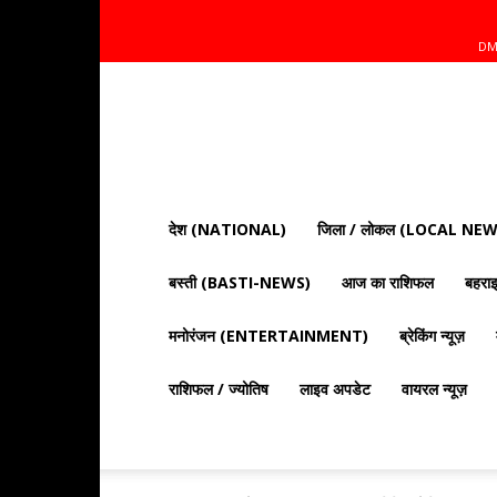
DM
Mnt
News
Bharat
|
आज
की
देश (NATIONAL)
जिला / लोकल (LOCAL NEW
ताज़ा
खबरें,
बस्ती (BASTI-NEWS)
आज का राशिफल
बहर
राजनीति,
क्राइम
और
मनोरंजन (ENTERTAINMENT)
ब्रेकिंग न्यूज़
देश
दुनिया
राशिफल / ज्योतिष
लाइव अपडेट
वायरल न्यूज़
की
खबरें"