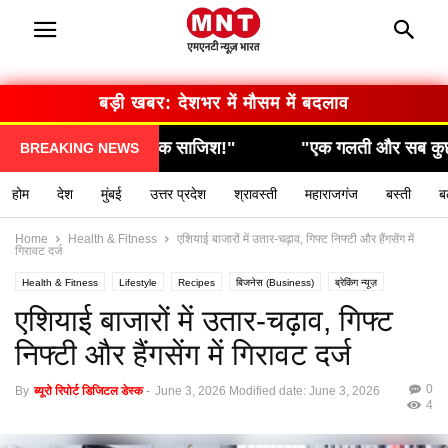
बड़ी खबर: सरकार का बड़ा फैसला
"एक गलती और सब कुछ खत्म… देखिए कैसे हुआ हादसा!"
BREAKING NEWS
होम
देश
मुंबई
उत्तर प्रदेश
श्रावस्ती
महाराजगंज
बस्ती
ब
Home
Health & Fitness
एशियाई बाजारों में उतार-चढ़ाव, गिफ्ट निफ्टी और हैंगसेंग में
गिरावट दर्ज
Health & Fitness
Lifestyle
Recipes
बिजनेस (Business)
ब्रेकिंग न्यूज़
मनोरंजन (Entertainment)
राशिफल / ज्योतिष
स्वास्थ्य (Health)
एशियाई बाजारों में उतार-चढ़ाव, गिफ्ट
निफ्टी और हैंगसेंग में गिरावट दर्ज
0
By
ब्यूरो रिपोर्ट डिजिटल डेस्क
-
June 3, 2026
Modified date: June 3, 2026
4