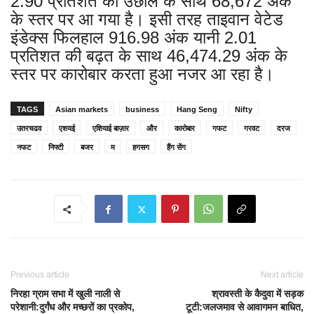
2.90 प्रतिशत की उछाल के साथ 68,672 अंक
के स्तर पर आ गया है। इसी तरह ताइवान वेटेड
इंडेक्स फिलहाल 916.98 अंक यानी 2.01
प्रतिशत की बढ़त के साथ 46,474.29 अंक के
स्तर पर कारोबार करता हुआ नजर आ रहा है।
TAGS
Asian markets
business
Hang Seng
Nifty
उतरचढव
एशयई
एशियाई बाज़ार
और
कारोबार
गफट
गरवट
दरज
नफट
निफ्टी
बजर
म
हगसग
हैंग सेंग
Previous article
Next article
निरहा ग्राम सभा में खुली नाली से
श्रावस्ती के कैदुवा में सड़क
परेशानी:दुर्गंध और मच्छरों का प्रकोप,
टूटी:जलजमाव से आवागमन बाधित,