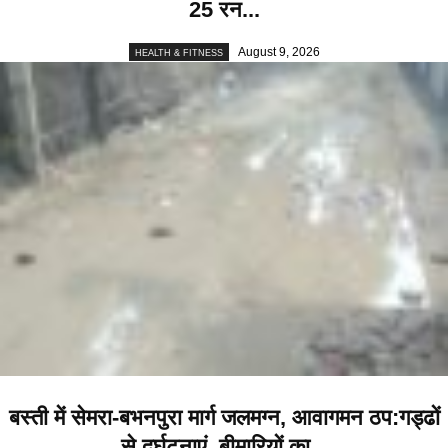
25 रन...
August 9, 2026
HEALTH & FITNESS
बस्ती में सेमरा-बभनपुरा मार्ग जलमग्न, आवागमन ठप:गड्ढों
से दुर्घटनाएं, बीमारियों का...