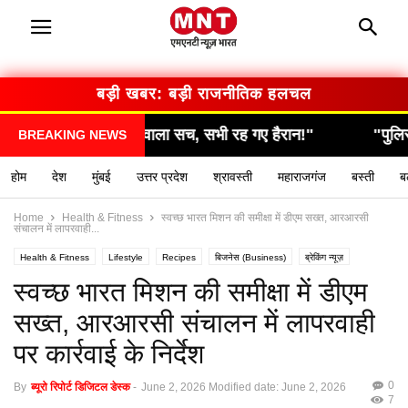
बड़ी खबर: बड़ी राजनीतिक हलचल
गए हैरान!"
"पुलिस की रेड में हुआ बड़ा खुलासा, उड़े सबके हो
BREAKING NEWS
होम
देश
मुंबई
उत्तर प्रदेश
श्रावस्ती
महाराजगंज
बस्ती
ब
Home
Health & Fitness
स्वच्छ भारत मिशन की समीक्षा में डीएम सख्त, आरआरसी
संचालन में लापरवाही...
Health & Fitness
Lifestyle
Recipes
बिजनेस (Business)
ब्रेकिंग न्यूज़
मनोरंजन (Entertainment)
राशिफल / ज्योतिष
स्वास्थ्य (Health)
स्वच्छ भारत मिशन की समीक्षा में डीएम
सख्त, आरआरसी संचालन में लापरवाही
पर कार्रवाई के निर्देश
0
By
ब्यूरो रिपोर्ट डिजिटल डेस्क
-
June 2, 2026
Modified date: June 2, 2026
7