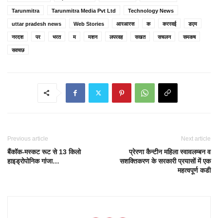
Tarunmitra
Tarunmitra Media Pvt Ltd
Technology News
uttar pradesh news
Web Stories
आरआरस
क
कररवई
डएम
नरदश
पर
भरत
म
मशन
लपरवह
सखत
सचलन
समकष
सवचछ
Previous article
Next article
बैंकॉक-मस्कट रूट से 13 किलो
प्रेरणा कैन्टीन महिला स्वावलम्बन व
हाइड्रोपोनिक गांजा…
सशक्तिकरण के सरकारी प्रयासों में एक
महत्वपूर्ण कडी