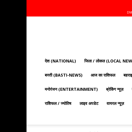
DM
Mnt
News
Bharat
|
आज
की
देश (NATIONAL)
जिला / लोकल (LOCAL NEW
ताज़ा
खबरें,
बस्ती (BASTI-NEWS)
आज का राशिफल
बहर
राजनीति,
क्राइम
और
मनोरंजन (ENTERTAINMENT)
ब्रेकिंग न्यूज़
देश
दुनिया
राशिफल / ज्योतिष
लाइव अपडेट
वायरल न्यूज़
की
खबरें"