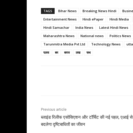
TAGS
Bihar News
Breaking News Hindi
Busin
Entertainment News
Hindi ePaper
Hindi Media
Hindi Samachar
India News
Latest Hindi News
Maharashtra News
National news
Politics News
Tarunmitra Media Pvt Ltd
Technology News
utt
पलस
बम
बयज
लख
सथ
Share
Previous article
ब्लाइंड रिलीफ एसोसिएशन और टॉर्चिट की नई पहल, एआई से
बदलेगा दृष्टिबाधितों का जीवन