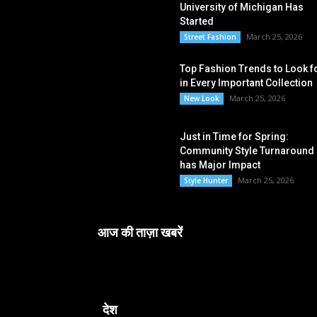
University of Michigan Has
Started
March 25, 2026
Street Fashion
Top Fashion Trends to Look f
in Every Important Collection
March 25, 2026
New Look
Just in Time for Spring:
Community Style Turnaround
has Major Impact
March 25, 2026
Style Hunter
आज की ताज़ा खबरें
देश