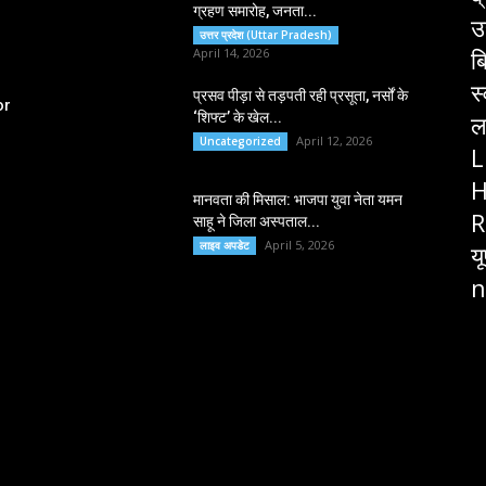
ग्रहण समारोह, जनता...
उ
उत्तर प्रदेश (Uttar Pradesh)
ब
April 14, 2026
स
प्रसव पीड़ा से तड़पती रही प्रसूता, नर्सों के
or
‘शिफ्ट’ के खेल...
ल
April 12, 2026
Uncategorized
L
H
मानवता की मिसाल: भाजपा युवा नेता यमन
R
साहू ने जिला अस्पताल...
April 5, 2026
लाइव अपडेट
य
n