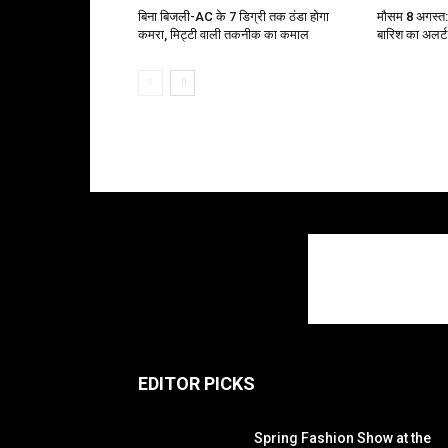
बिना बिजली-AC के 7 डिग्री तक ठंडा होगा
मौसम 8 अगस्त: 
कमरा, मिट्टी वाली तकनीक का कमाल
बारिश का अलर्ट
EDITOR PICKS
Spring Fashion Show at the