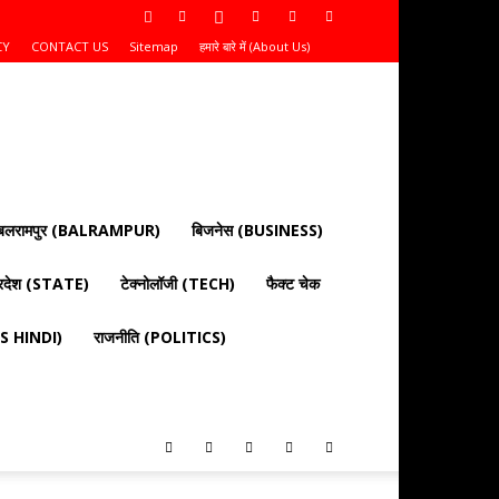
CY
CONTACT US
Sitemap
हमारे बारे में (About Us)
बलरामपुर (BALRAMPUR)
बिजनेस (BUSINESS)
्रदेश (STATE)
टेक्नोलॉजी (TECH)
फैक्ट चेक
EWS HINDI)
राजनीति (POLITICS)