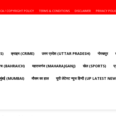
CA / COPYRIGHT POLICY
TERMS & CONDITIONS
DISCLAIMER
PRIVACY POLI
S)
क्राइम (CRIME)
उत्तर प्रदेश (UTTAR PRADESH)
गोरखपुर
ाइच (BAHRAICH)
महराजगंज (MAHARAJGANJ)
खेल (SPORTS)
प
मुंबई (MUMBAI)
मौसम का हाल
यूपी लेटेस्ट न्यूज हिन्दी (UP LATEST N