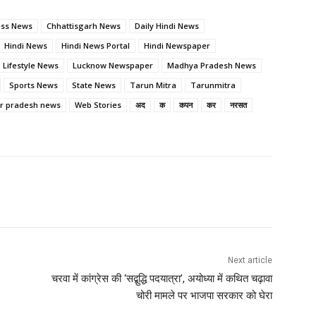
ess News
Chhattisgarh News
Daily Hindi News
Hindi News
Hindi News Portal
Hindi Newspaper
Lifestyle News
Lucknow Newspaper
Madhya Pradesh News
Sports News
State News
Tarun Mitra
Tarunmitra
ar pradesh news
Web Stories
अद
क
कपन
कर
नरसत
Next article
चरवा में कांग्रेस की ‘सद्बुद्धि पदयात्रा’, अयोध्या में कथित चढ़ावा
चोरी मामले पर भाजपा सरकार को घेरा