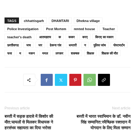
TAGS
chhattisgarh
DHAMTARI
Dhekna village
Police Investigation
Post Mortem
rented house
Teacher
teacher's death
आतमहतय
क
ककर
करए
किराए का मकान
छत्‍तीसगढ
जच
जर
ढेकना गांव
धमतरी
न
पुलिस जांच
पोस्टमार्टम
फस
म
मकन
ममल
लगकर
शकषक
शिक्षक
शिक्षक की मौत
Previous article
Next article
बस्ती में सड़क हादसे में किशोर की
बस्ती में भारत स्वाभिमान के डॉ. नवीन
मौत:घायलों से मिलकर विधायक ने
सिंह सम्मानित:स्वैच्छिक रक्तदान में
हरसंभव सहायता का दिया भरोसा
योगदान के लिए मिला सम्मान